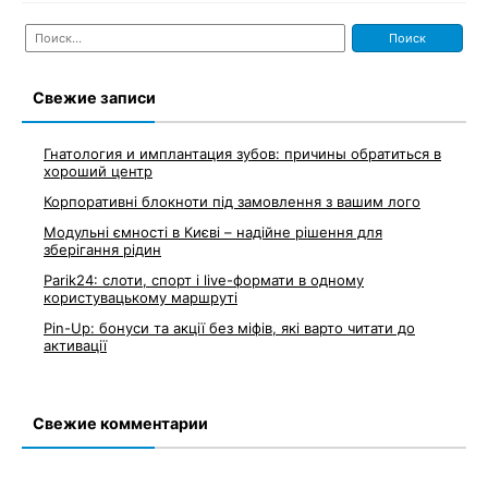
Найти:
Свежие записи
Гнатология и имплантация зубов: причины обратиться в
хороший центр
Корпоративні блокноти під замовлення з вашим лого
Модульні ємності в Києві – надійне рішення для
зберігання рідин
Parik24: слоти, спорт і live-формати в одному
користувацькому маршруті
Pin-Up: бонуси та акції без міфів, які варто читати до
активації
Свежие комментарии