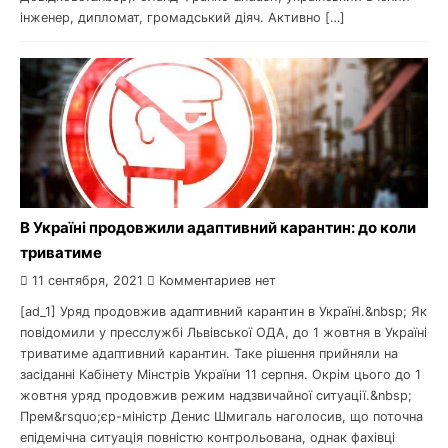
інженер, дипломат, громадський діяч. Активно […]
В Україні продовжили адаптивний карантин: до коли
триватиме
11 сентября, 2021
Комментариев нет
[ad_1] Уряд продовжив адаптивний карантин в Україні.&nbsp; Як
повідомили у пресслужбі Львівської ОДА, до 1 жовтня в Україні
триватиме адаптивний карантин. Таке рішення прийняли на
засіданні Кабінету Мінстрів України 11 серпня. Окрім цього до 1
жовтня уряд продовжив режим надзвичайної ситуації.&nbsp;
Прем&rsquo;єр-міністр Денис Шмигаль наголосив, що поточна
епідемічна ситуація повністю контрольована, однак фахівці