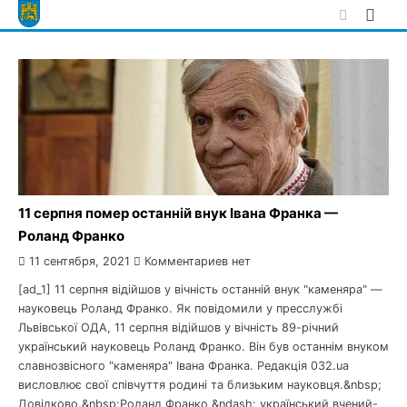
Skip
to
content
11 серпня помер останній внук Івана Франка —
Роланд Франко
11 сентября, 2021
Комментариев нет
[ad_1] 11 серпня відійшов у вічність останній внук "каменяра" —
науковець Роланд Франко. Як повідомили у пресслужбі
Львівської ОДА, 11 серпня відійшов у вічність 89-річний
український науковець Роланд Франко. Він був останнім внуком
славнозвісного "каменяра" Івана Франка. Редакція 032.ua
висловлює свої співчуття родині та близьким науковця.&nbsp;
Довідково.&nbsp;Роланд Франко &ndash; український вчений-