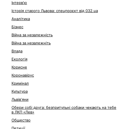
Інтерв'ю
Історія старого Львова: спецпроєкт від 032.ua
Аналітика
Бізнес
Війна за незалежність
Війна за незалежніть
Влада
Екологія
Корисне
Коронавірус
Кримінал
Культура
Львівʼяни
Обери собі друга: безпритульні собаки чекають на тебе
в ЛКП «Лев»
Общество
Петиції