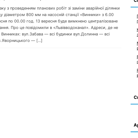
С
’язку з проведенням планових робіт зі заміни аварійної ділянки
у діаметром 800 мм на насосній станції «Винники» з 6.00
есня по 00.00 год. 13 вересня буде вимкнено централізоване
ання. Про це повідомили в «Львівводоканал». Адреси, де не
 Винниках: вул.Забава — всі будинки вул.Долинна — всі
л.Яворницького — […]
С
А