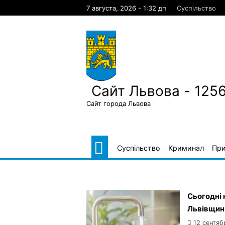
Skip
7 августа, 2026 - 1:32 дп
Суспільство
to
content
Сайт Львова - 125
Сайт города Львова
Суспільство
Криминал
Пр
Сьогодні 
Львівщин
12 сентяб