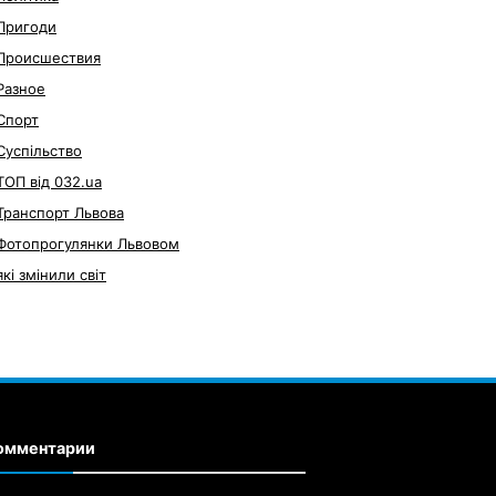
Пригоди
Происшествия
Разное
Спорт
Суспільство
ТОП від 032.ua
Транспорт Львова
Фотопрогулянки Львовом
які змінили світ
омментарии