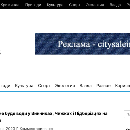
Криминал
Пригоди
Культура
Спорт
Экология
Влада
Р
6
игоди
Культура
Спорт
Экология
Влада
Разное
Корисн
Най
не буде води у Винниках, Чижках і Підберізцях на
і
ря, 2023
Комментариев нет