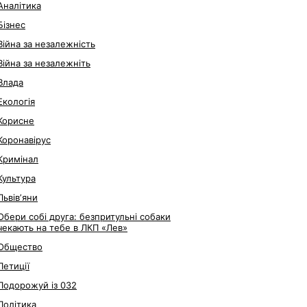
Аналітика
Бізнес
Війна за незалежність
Війна за незалежніть
Влада
Екологія
Корисне
Коронавірус
Кримінал
Культура
Львівʼяни
Обери собі друга: безпритульні собаки
чекають на тебе в ЛКП «Лев»
Общество
Петиції
Подорожуй із 032
Політика