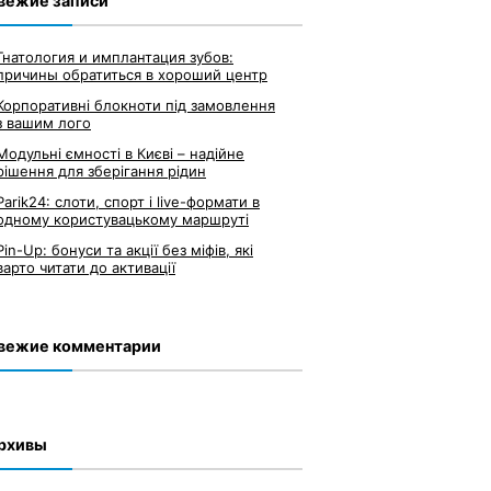
вежие записи
Гнатология и имплантация зубов:
причины обратиться в хороший центр
Корпоративні блокноти під замовлення
з вашим лого
Модульні ємності в Києві – надійне
рішення для зберігання рідин
Parik24: слоти, спорт і live-формати в
одному користувацькому маршруті
Pin-Up: бонуси та акції без міфів, які
варто читати до активації
вежие комментарии
рхивы