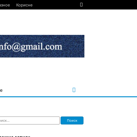
азное
Корисне
е
ти: