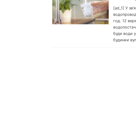
[ad_1] У зв
водопровод
год. 12 вер
водопостач
буде води у
будинки ву