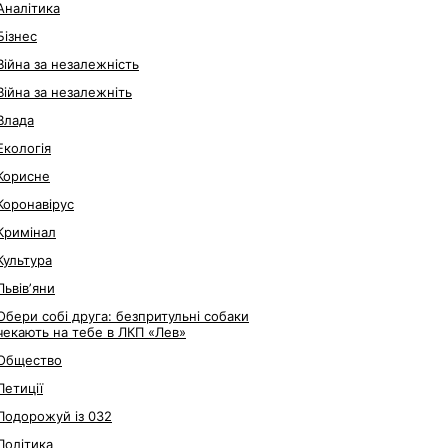
Аналітика
Бізнес
Війна за незалежність
Війна за незалежніть
Влада
Екологія
Корисне
Коронавірус
Кримінал
Культура
Львівʼяни
Обери собі друга: безпритульні собаки
чекають на тебе в ЛКП «Лев»
Общество
Петиції
Подорожуй із 032
Політика