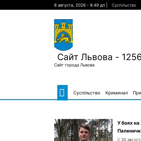
Skip
8 августа, 2026 - 8:49 дп
Суспільство
to
content
Сайт Львова - 125
Сайт города Львова
Суспільство
Криминал
Пр
У боях на
Паленичк
30 август