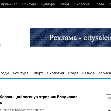
Криминал
Пригоди
Культура
Спорт
Экология
Влада
Р
6
игоди
Культура
Спорт
Экология
Влада
Разное
Корисн
Най
 Херсонщині загинув стриянин Владислав
а
а, 2022
Комментариев нет