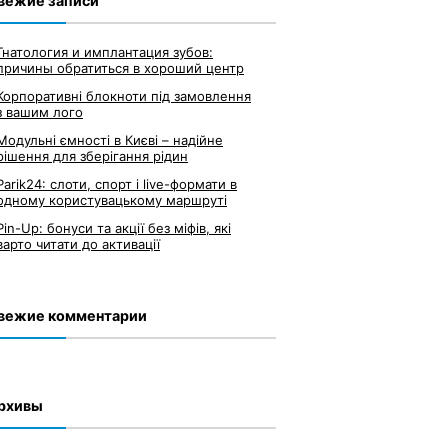
вежие записи
Гнатология и имплантация зубов:
причины обратиться в хороший центр
Корпоративні блокноти під замовлення
з вашим лого
Модульні ємності в Києві – надійне
рішення для зберігання рідин
Parik24: слоти, спорт і live-формати в
одному користувацькому маршруті
Pin-Up: бонуси та акції без міфів, які
варто читати до активації
вежие комментарии
рхивы