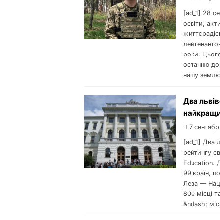
[ad_1] 28 с
освіти, акт
життєрадіс
лейтенанто
роки. Цього
останню до
нашу землю 
Два львів
найкращих
7 сентябр
[ad_1] Два
рейтингу св
Education. 
99 країн, п
Лева — Наці
800 місці т
&ndash; міс