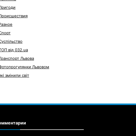
Пригоди
Происшествия
Разное
Спорт
Суспільство
ТОП від 032.ua
Транспорт Львова
Фотопрогулянки Львовом
які змінили світ
омментарии