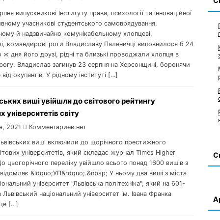
С
ерпня випускникові Інституту права, психології та інноваційної
ивному учасникові студентського самоврядування,
ному й надзвичайно комунікабельному хлопцеві,
ві, командирові роти Владиславу Паленичці виповнилося б 24
 ж дня його друзі, рідні та близькі проводжали хлопця в
рогу. Владислав загинув 23 серпня на Херсонщині, боронячи
від окупантів. У рідному інституті […]
ських виші увійшли до світового рейтингу
 університетів світу
я, 2021
Комментариев нет
 львівських виші включили до щорічного престижного
ітових університетів, який складає журнал Times Higher
С
До цьогорічного переліку увійшло всього понад 1600 вишів з
овідомляє &ldquo;УП&rdquo;.&nbsp; У ньому два виші з міста
ональний університет "Львівська політехніка", який на 601-
а Львівський національний університет ім. Івана Франка
А
це […]