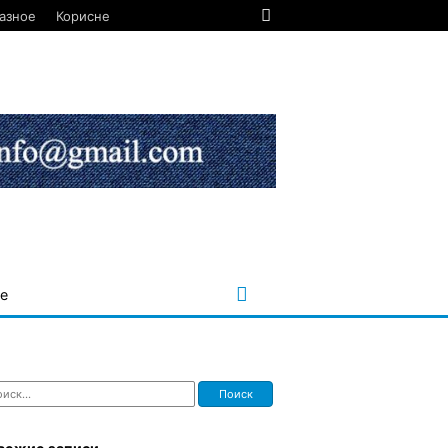
азное
Корисне
е
ти: