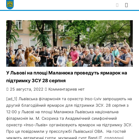
Skip
to
content
У Львові на площі Маланюка проведуть ярмарок на
підтримку ЗСУ 28 серпня
25 августа, 2022
Комментариев нет
[ad_1] Львівська філармонія та оркестр Inso-Lviv запрошують на
другий благодійний ярмарок для підтримки ЗСУ. 28 серпня з
12:00 у Львові на площі Маланюка Львівська національна
філармонія ім. М. Скорика та Академічний симфонічний
оркестр «Inso-Львів» організовують ярмарок на підтримку ЗСУ.
Про це повідомили у пресслужбі Львівської ОВА. На гостей
чекають автентичні гурти, музичний гурт Band.IT, солодощі,