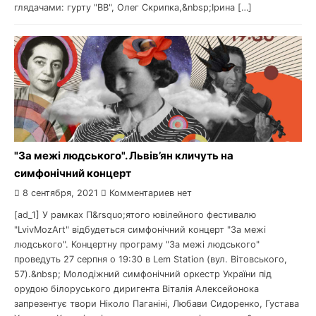
глядачами: гурту "ВВ", Олег Скрипка,&nbsp;Ірина […]
"За межі людського". Львів’ян кличуть на
симфонічний концерт
8 сентября, 2021
Комментариев нет
[ad_1] У рамках П&rsquo;ятого ювілейного фестивалю
"LvivMozArt" відбудеться симфонічний концерт "За межі
людського". Концертну програму "За межі людського"
проведуть 27 серпня о 19:30 в Lem Station (вул. Вітовського,
57).&nbsp; Молодіжний симфонічний оркестр України під
орудою білоруського диригента Віталія Алексейонока
запрезентує твори Ніколо Паганіні, Любави Сидоренко, Густава