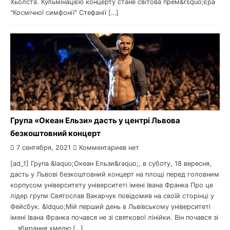
Хьолста. Кульмінацією концерту стане світова прем&rsquo;єра
"Космічної симфонії" Стефанії […]
Група «Океан Ельзи» дасть у центрі Львова
безкоштовний концерт
7 сентября, 2021
Комментариев нет
[ad_1] Група &laquo;Океан Ельзи&raquo;, в суботу, 18 вересня,
дасть у Львові безкоштовний концерт на площі перед головним
корпусом університету університеті імені Івана Франка Про це
лідер групи Святослав Вакарчук повідомив на своїй сторінці у
Фейсбук. &ldquo;Мій перший день в Львівському університеті
імені Івана Франка почався не зі святкової лінійки. Він почався зі
… збирання хмелю […]