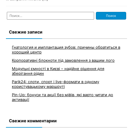
Найти:
Свежие записи
Гнатология и имплантация зубов: причины обратиться в
хороший центр
Корпоративні блокноти під замовлення з вашим лого
Модульні ємності в Києві – надійне рішення для
зберігання рідин
Parik24: слоти, спорт і live-формати в одному
користувацькому маршруті
Pin-Up: бонуси та акції без міфів, які варто читати до
активації
Свежие комментарии