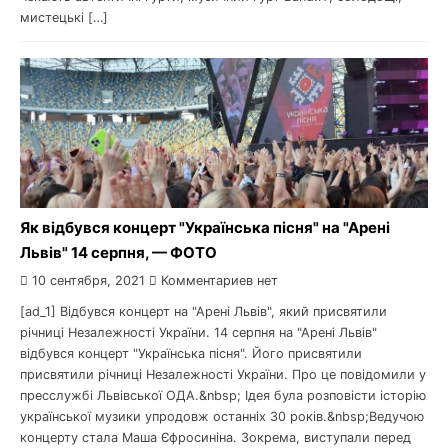
мистецькі […]
Як відбувся концерт "Українська пісня" на "Арені
Львів" 14 серпня, — ФОТО
10 сентября, 2021
Комментариев нет
[ad_1] Відбувся концерт на "Арені Львів", який присвятили
річниці Незалежності України. 14 серпня на "Арені Львів"
відбувся концерт "Українська пісня". Його присвятили
присвятили річниці Незалежності України. Про це повідомили у
пресслужбі Львівської ОДА.&nbsp; Ідея була розповісти історію
української музики упродовж останніх 30 років.&nbsp;Ведучою
концерту стала Маша Єфросиніна. Зокрема, виступали перед