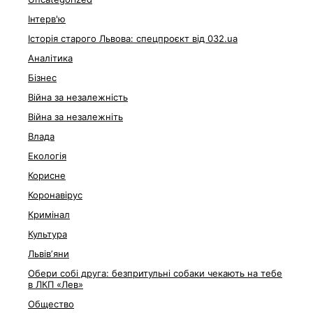
Інтерв'ю
Історія старого Львова: спецпроєкт від 032.ua
Аналітика
Бізнес
Війна за незалежність
Війна за незалежніть
Влада
Екологія
Корисне
Коронавірус
Кримінал
Культура
Львівʼяни
Обери собі друга: безпритульні собаки чекають на тебе
в ЛКП «Лев»
Общество