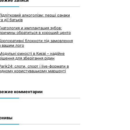
вежие записи
Підлітковий алкоголізм: перші ознаки
та дії батьків
Гнатология и имплантация зубов:
причины обратиться в хороший центр
Корпоративні блокноти під замовлення
з вашим лого
Модульні ємності в Києві – надійне
рішення для зберігання рідин
Parik24: слоти, спорт і live-формати в
одному користувацькому маршруті
вежие комментарии
рхивы