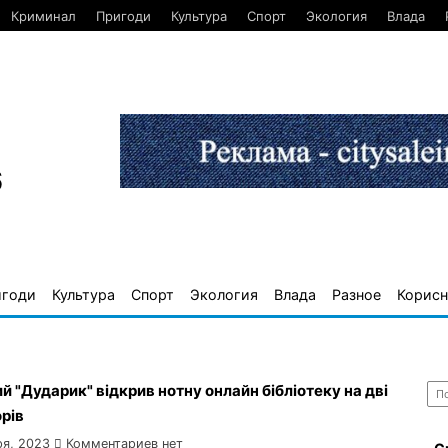
Криминал
Пригоди
Культура
Спорт
Экология
Влада
6
игоди
Культура
Спорт
Экология
Влада
Разное
Корисн
Най
й "Дударик" відкрив нотну онлайн бібліотеку на дві
орів
ря, 2023
Комментариев нет