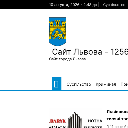
Skip
10 августа, 2026 - 2:48 дп
Суспільство
to
content
Сайт Львова - 125
Сайт города Львова
Суспільство
Криминал
Пр
Львівськи
тисячі тв
11 сентяб