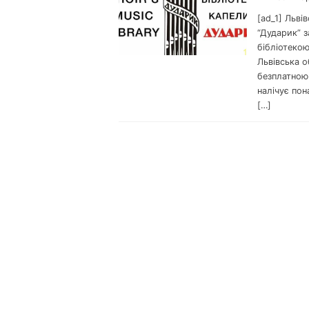
[ad_1] Льві
“Дударик” 
бібліотекою
Львівська о
безплатною 
налічує пон
[…]