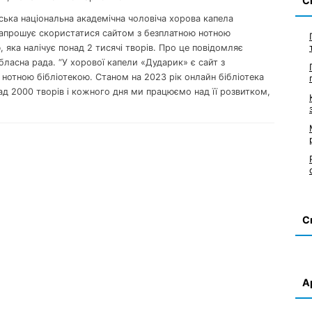
С
вська національна академічна чоловіча хорова капела
запрошує скористатися сайтом з безплатною нотною
, яка налічує понад 2 тисячі творів. Про це повідомляє
бласна рада. “У хорової капели «Дударик» є сайт з
нотною бібліотекою. Станом на 2023 рік онлайн бібліотека
ад 2000 творів і кожного дня ми працюємо над її розвитком,
С
А