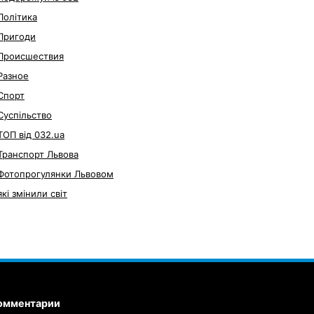
Політика
Пригоди
Происшествия
Разное
Спорт
Суспільство
ТОП від 032.ua
Транспорт Львова
Фотопрогулянки Львовом
які змінили світ
омментарии