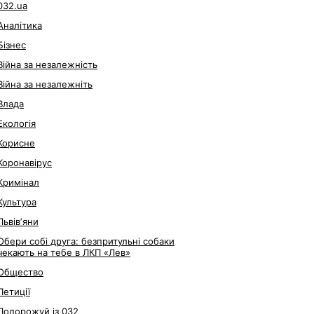
032.ua
Аналітика
Бізнес
Війна за незалежність
Війна за незалежніть
Влада
Екологія
Корисне
Коронавірус
Кримінал
Культура
Львівʼяни
Обери собі друга: безпритульні собаки
чекають на тебе в ЛКП «Лев»
Общество
Петиції
Подорожуй із 032