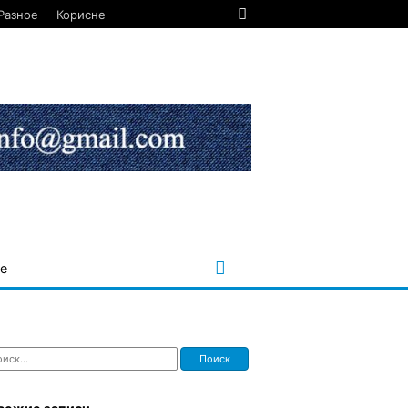
Разное
Корисне
е
ти: