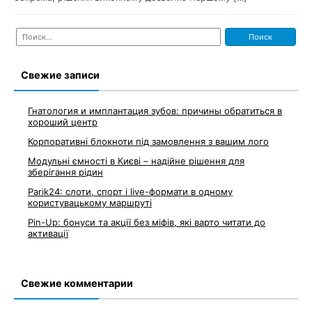
Найти:
Свежие записи
Гнатология и имплантация зубов: причины обратиться в
хороший центр
Корпоративні блокноти під замовлення з вашим лого
Модульні ємності в Києві – надійне рішення для
зберігання рідин
Parik24: слоти, спорт і live-формати в одному
користувацькому маршруті
Pin-Up: бонуси та акції без міфів, які варто читати до
активації
Свежие комментарии