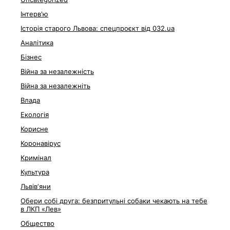
Інтерв'ю
Історія старого Львова: спецпроєкт від 032.ua
Аналітика
Бізнес
Війна за незалежність
Війна за незалежніть
Влада
Екологія
Корисне
Коронавірус
Кримінал
Культура
Львівʼяни
Обери собі друга: безпритульні собаки чекають на тебе
в ЛКП «Лев»
Общество