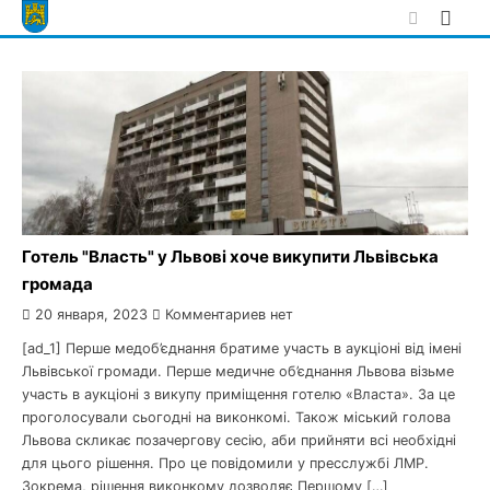
Skip
to
content
Готель "Власть" у Львові хоче викупити Львівська
громада
20 января, 2023
Комментариев нет
[ad_1] Перше медоб’єднання братиме участь в аукціоні від імені
Львівської громади. Перше медичне об’єднання Львова візьме
участь в аукціоні з викупу приміщення готелю «Власта». За це
проголосували сьогодні на виконкомі. Також міський голова
Львова скликає позачергову сесію, аби прийняти всі необхідні
для цього рішення. Про це повідомили у пресслужбі ЛМР.
Зокрема, рішення виконкому дозволяє Першому […]