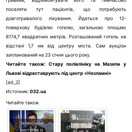
гривень, відремонтувати його та тимчасово
поселяти тут пацієнтів, що потребують
довготривалого лікування. Йдеться про 12-
поверхову будівлю готелю, загальною площею
8174,7 квадратних метрів. Розташований готель на
відстані 1,7 км від центру міста. Сам аукціон
запланований на 23 січня цього року.
Читайте також: Стару поліклініку на Мазепи у
Львові відреставрують під центр «Незламні»
[ad_2]
Источник:
032.ua
Читайте також
Зеленський
виступив із