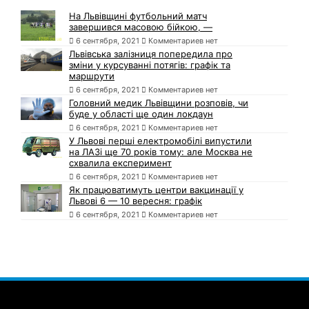
На Львівщині футбольний матч
завершився масовою бійкою, —
6 сентября, 2021
Комментариев нет
Львівська залізниця попередила про
зміни у курсуванні потягів: графік та
маршрути
6 сентября, 2021
Комментариев нет
Головний медик Львівщини розповів, чи
буде у області ще один локдаун
6 сентября, 2021
Комментариев нет
У Львові перші електромобілі випустили
на ЛАЗі ще 70 років тому: але Москва не
схвалила експеримент
6 сентября, 2021
Комментариев нет
Як працюватимуть центри вакцинації у
Львові 6 — 10 вересня: графік
6 сентября, 2021
Комментариев нет