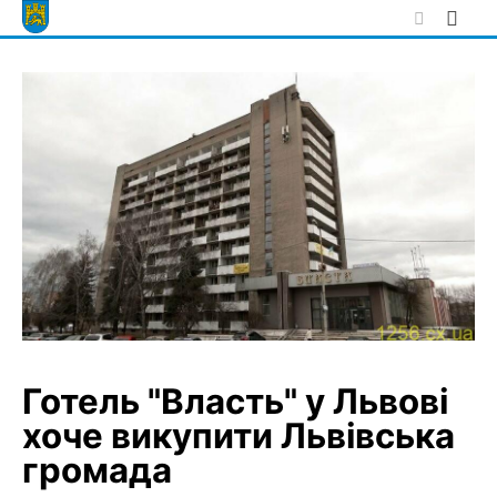
Skip
to
content
Готель "Власть" у Львові
хоче викупити Львівська
громада