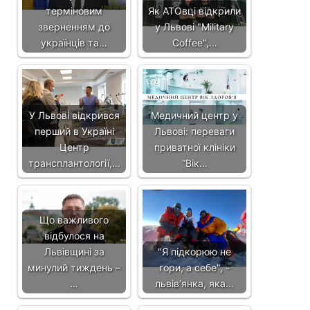
терміновим
Як АТОвці відкрили
зверненням до
у Львові "Military
українців та…
Coffee",…
У Львові відкрився
Медичний центр у
перший в Україні
Львові: переваги
Центр
приватної клініки
трансплантології,…
“Вік…
Що важливого
відбулося на
Львівщині за
"Я підкорюю не
минулий тиждень –
гори, а себе", -
…
львів’янка, яка…