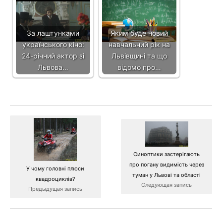
За лаштунками
Яким буде новий
українського кіно:
навчальний рік на
24-річний актор зі
Львівщині та що
Львова…
відомо про…
Синоптики застерігають
про погану видимість через
У чому головні плюси
туман у Львові та області
квадроциклів?
Следующая запись
Предыдущая запись