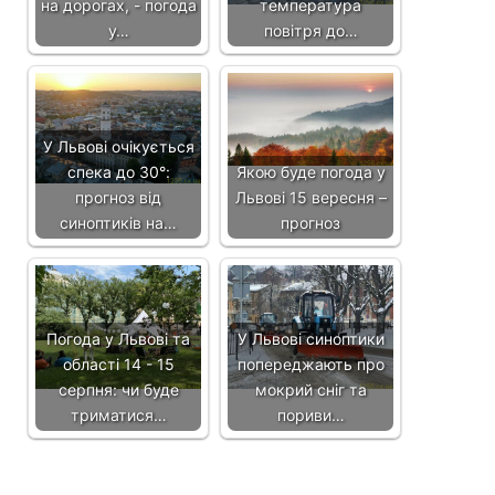
на дорогах, - погода
температура
у…
повітря до…
У Львові очікується
спека до 30°:
Якою буде погода у
прогноз від
Львові 15 вересня –
синоптиків на…
прогноз
Погода у Львові та
У Львові синоптики
області 14 - 15
попереджають про
серпня: чи буде
мокрий сніг та
триматися…
пориви…