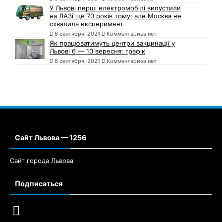
У Львові перші електромобілі випустили
на ЛАЗі ще 70 років тому: але Москва не
схвалила експеримент
6 сентября, 2021
Комментариев нет
Як працюватимуть центри вакцинації у
Львові 6 — 10 вересня: графік
6 сентября, 2021
Комментариев нет
Сайт Львова — 1256
Сайт города Львова
Подписаться