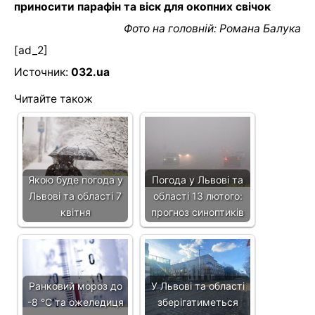
приносити парафін та віск для окопних свічок
Фото на головній: Романа Балука
[ad_2]
Источник:
032.ua
Читайте також
Якою буде погода у
Погода у Львові та
Львові та області 7
області 13 лютого:
квітня
прогноз синоптиків
Ранковий мороз до
У Львові та області
-8 °С та ожеледиця
зберігатиметься