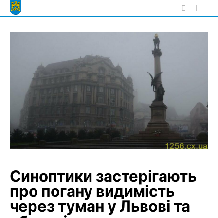
Skip
to
content
Синоптики застерігають
про погану видимість
через туман у Львові та