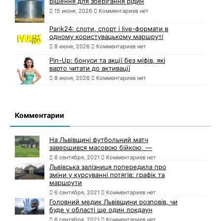
рішення для зберігання рідин
15 июня, 2026
Комментариев нет
Parik24: слоти, спорт і live-формати в
одному користувацькому маршруті
8 июня, 2026
Комментариев нет
Pin-Up: бонуси та акції без міфів, які
варто читати до активації
8 июня, 2026
Комментариев нет
Комментарии
На Львівщині футбольний матч
завершився масовою бійкою, —
6 сентября, 2021
Комментариев нет
Львівська залізниця попередила про
зміни у курсуванні потягів: графік та
маршрути
6 сентября, 2021
Комментариев нет
Головний медик Львівщини розповів, чи
буде у області ще один локдаун
6 сентября, 2021
Комментариев нет