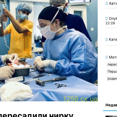
Авт
Опу
22:28
Кате
Мет
перес
Перш
родин
Недав
 пересадили нирку