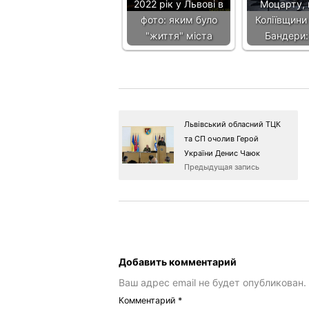
2022 рік у Львові в
Моцарту,
фото: яким було
Коліївщини 
"життя" міста
Бандери
Львівський обласний ТЦК
та СП очолив Герой
України Денис Чаюк
Предыдущая запись
Добавить комментарий
Ваш адрес email не будет опубликован.
Комментарий
*