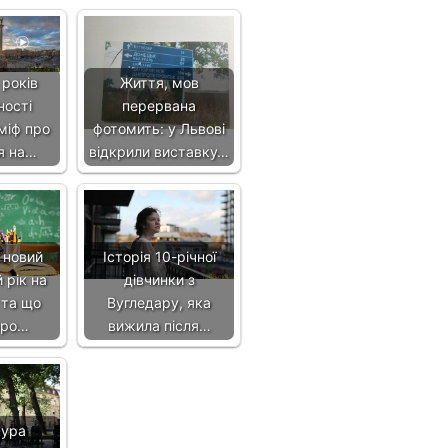
 років
Життя, мов
ності
перервана
міф про
фотомить: у Львові
я на…
відкрили виставку…
 новий
Історія 10-річної
 рік на
дівчинки з
 та що
Вугледару, яка
про…
вижила після…
тура