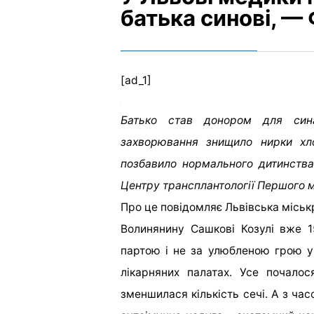
батька синові, —
[ad_1]
Батько став донором для сина
захворювання знищило нирки хло
позбавило нормального дитинств
Центру трансплантології Першого 
Про це повідомляє Львівська міськ
Волинянину Сашкові Козулі вже 1
партою і не за улюбленою грою у 
лікарняних палатах. Усе почало
зменшилася кількість сечі. А з ча