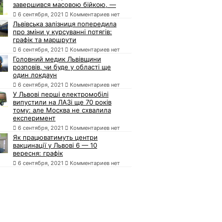
завершився масовою бійкою, —
6 сентября, 2021
Комментариев нет
Львівська залізниця попередила
про зміни у курсуванні потягів:
графік та маршрути
6 сентября, 2021
Комментариев нет
Головний медик Львівщини
розповів, чи буде у області ще
один локдаун
6 сентября, 2021
Комментариев нет
У Львові перші електромобілі
випустили на ЛАЗі ще 70 років
тому: але Москва не схвалила
експеримент
6 сентября, 2021
Комментариев нет
Як працюватимуть центри
вакцинації у Львові 6 — 10
вересня: графік
6 сентября, 2021
Комментариев нет