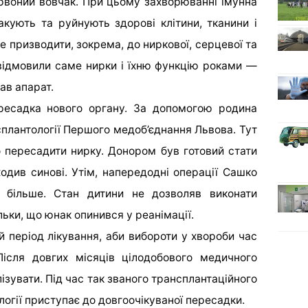
рвоний вовчак. При цьому захворюванні імунна
акують та руйнують здорові клітини, тканини і
е призводити, зокрема, до ниркової, серцевої та
 відмовили саме нирки і їхню функцію роками —
ав апарат.
ресадка нового органу. За допомогою родина
плантології Першого медоб’єднання Львова. Тут
 пересадити нирку. Донором був готовий стати
одив синові. Утім, напередодні операції Сашко
 більше. Стан дитини не дозволяв виконати
льки, що юнак опинився у реанімації.
й період лікування, аби вибороти у хвороби час
Після довгих місяців цілодобового медичного
ізувати. Під час так званого трансплантаційного
огії приступає до довгоочікуваної пересадки.