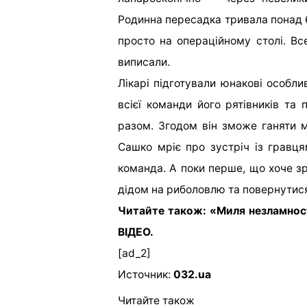
Родинна пересадка тривала понад 6
просто на операційному столі. В
виписали.
Лікарі підготували юнакові особл
всієї команди його рятівників та 
разом. Згодом він зможе ганяти м
Сашко мріє про зустріч із грав
команда. А поки перше, що хоче зро
дідом на риболовлю та повернутися 
Читайте також: «Миля незламност
ВІДЕО.
[ad_2]
Источник:
032.ua
Читайте також