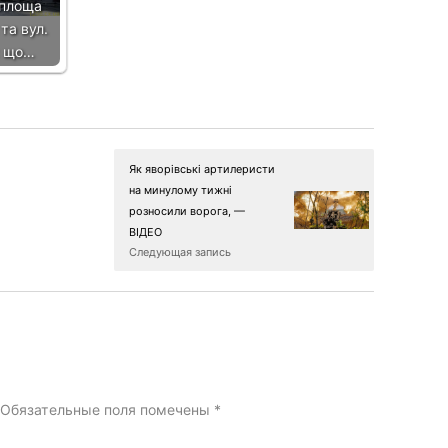
 площа
та вул.
: що…
Як яворівські артилеристи
на минулому тижні
розносили ворога, —
ВІДЕО
Следующая запись
Обязательные поля помечены
*