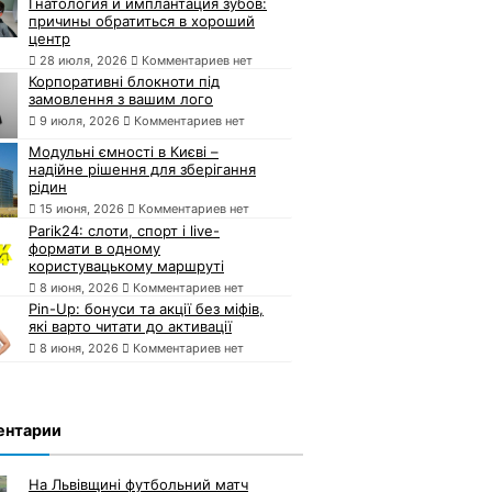
Гнатология и имплантация зубов:
причины обратиться в хороший
центр
28 июля, 2026
Комментариев нет
Корпоративні блокноти під
замовлення з вашим лого
9 июля, 2026
Комментариев нет
Модульні ємності в Києві –
надійне рішення для зберігання
рідин
15 июня, 2026
Комментариев нет
Parik24: слоти, спорт і live-
формати в одному
користувацькому маршруті
8 июня, 2026
Комментариев нет
Pin-Up: бонуси та акції без міфів,
які варто читати до активації
8 июня, 2026
Комментариев нет
ентарии
На Львівщині футбольний матч