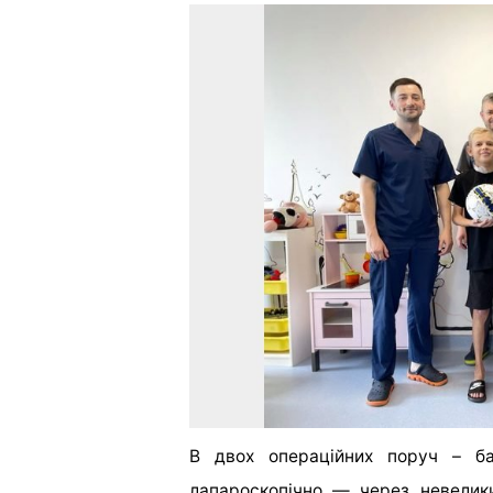
В двох операційних поруч – ба
лапароскопічно — через невелик