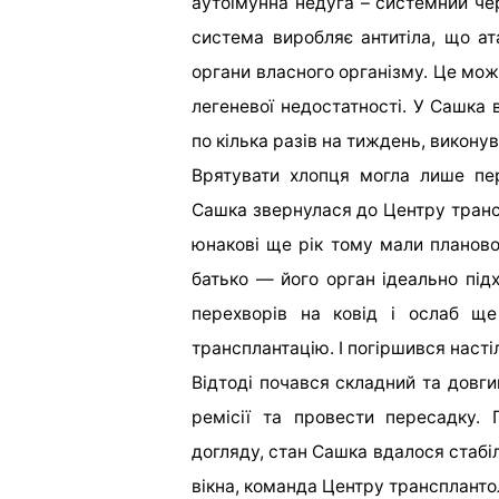
аутоімунна недуга – системний че
система виробляє антитіла, що ат
органи власного організму. Це мож
легеневої недостатності. У Сашка
по кілька разів на тиждень, виконув
Врятувати хлопця могла лише пе
Сашка звернулася до Центру транс
юнакові ще рік тому мали планово
батько — його орган ідеально підх
перехворів на ковід і ослаб ще
трансплантацію. І погіршився насті
Відтоді почався складний та довги
ремісії та провести пересадку. 
догляду, стан Сашка вдалося стабіл
вікна, команда Центру трансплантол