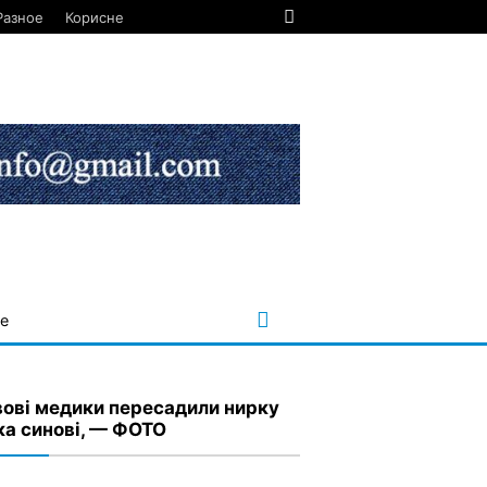
Разное
Корисне
е
вові медики пересадили нирку
ка синові, — ФОТО