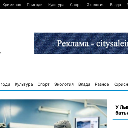
Криминал
Пригоди
Культура
Спорт
Экология
Влада
6
игоди
Культура
Спорт
Экология
Влада
Разное
Корисн
У Ль
бать