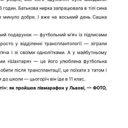
 годин. Батькова нирка запрацювала в тілі сина
се минуло добре. І вже на восьмий день Сашка
ивий подарунок — футбольний мʼяч із підписами
просто у відділенні трансплантології — зіграли
’яча і зі своїми однолітками. А у майбутньому
цями «Шахтаря» — це його улюблена футбольна
бити після трансплантації, це поїхати з татом і
до школи — цьогоріч він іде в 11 клас.
і»: як пройшов півмарафон у Львові, — ФОТО,