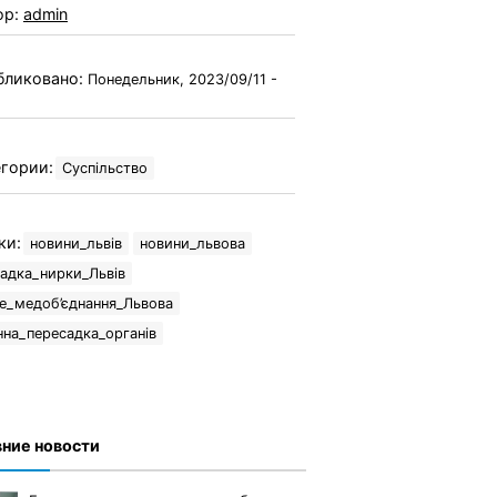
ор:
admin
бликовано:
Понедельник, 2023/09/11 -
гории:
Суспільство
ки:
новини_львів
новини_львова
адка_нирки_Львів
е_медоб’єднання_Львова
на_пересадка_органів
ние новости