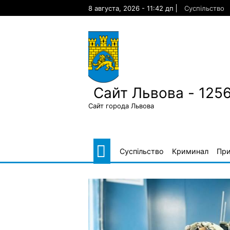
Skip
8 августа, 2026 - 11:42 дп
Суспільство
to
content
Сайт Львова - 125
Сайт города Львова
Суспільство
Криминал
Пр