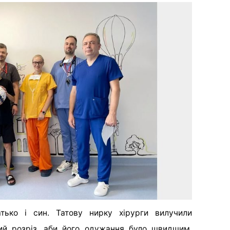
тько і син. Татову нирку хірурги вилучили
ий розріз, аби його одужання було швидшим.