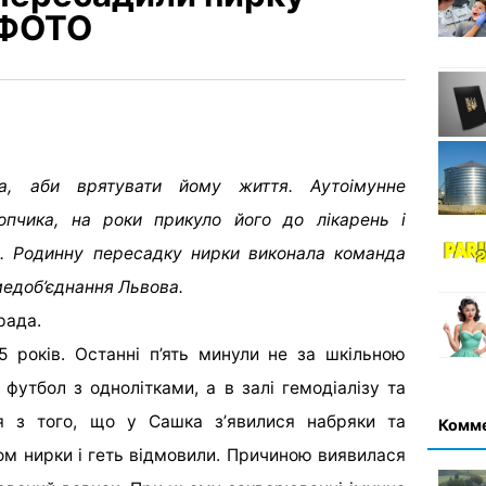
 ФОТО
, аби врятувати йому життя. Аутоімунне
пчика, на роки прикуло його до лікарень і
а. Родинну пересадку нирки виконала команда
медоб’єднання Львова.
рада.
5 років. Останні п’ять минули не за шкільною
футбол з однолітками, а в залі гемодіалізу та
ся з того, що у Сашка зʼявилися набряки та
Комм
сом нирки і геть відмовили. Причиною виявилася