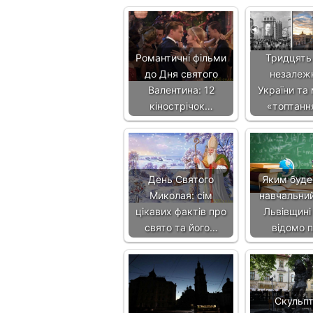
Романтичні фільми
Тридцять
до Дня святого
незалеж
Валентина: 12
України та 
кінострічок…
«топтанн
День Святого
Яким буде
Миколая: сім
навчальний
цікавих фактів про
Львівщині
свято та його…
відомо 
Скульп