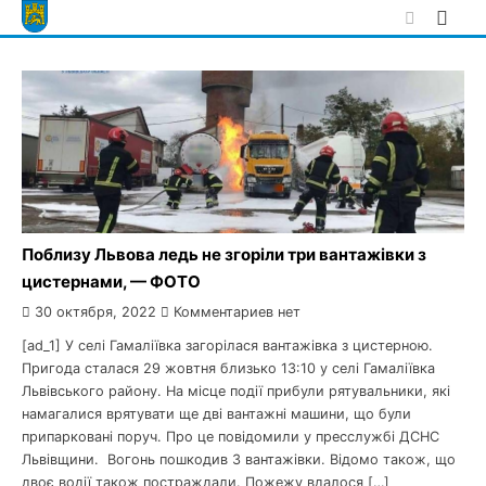
Skip
to
content
Поблизу Львова ледь не згоріли три вантажівки з
цистернами, — ФОТО
30 октября, 2022
Комментариев нет
[ad_1] У селі Гамаліївка загорілася вантажівка з цистерною.
Пригода сталася 29 жовтня близько 13:10 у селі Гамаліївка
Львівського району. На місце події прибули рятувальники, які
намагалися врятувати ще дві вантажні машини, що були
припарковані поруч. Про це повідомили у пресслужбі ДСНС
Львівщини. Вогонь пошкодив 3 вантажівки. Відомо також, що
двоє водії також постраждали. Пожежу вдалося […]