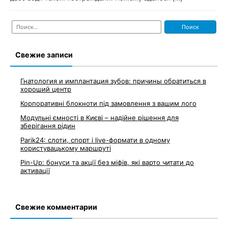
Найти:
Свежие записи
Гнатология и имплантация зубов: причины обратиться в
хороший центр
Корпоративні блокноти під замовлення з вашим лого
Модульні ємності в Києві – надійне рішення для
зберігання рідин
Parik24: слоти, спорт і live-формати в одному
користувацькому маршруті
Pin-Up: бонуси та акції без міфів, які варто читати до
активації
Свежие комментарии