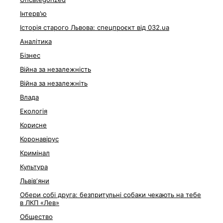
Інтерв'ю
Історія старого Львова: спецпроєкт від 032.ua
Аналітика
Бізнес
Війна за незалежність
Війна за незалежніть
Влада
Екологія
Корисне
Коронавірус
Кримінал
Культура
Львівʼяни
Обери собі друга: безпритульні собаки чекають на тебе
в ЛКП «Лев»
Общество