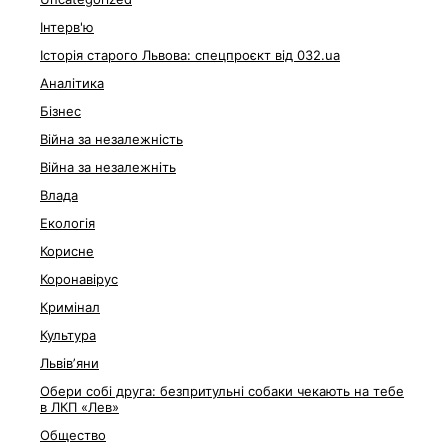
Інтерв'ю
Історія старого Львова: спецпроєкт від 032.ua
Аналітика
Бізнес
Війна за незалежність
Війна за незалежніть
Влада
Екологія
Корисне
Коронавірус
Кримінал
Культура
Львівʼяни
Обери собі друга: безпритульні собаки чекають на тебе
в ЛКП «Лев»
Общество