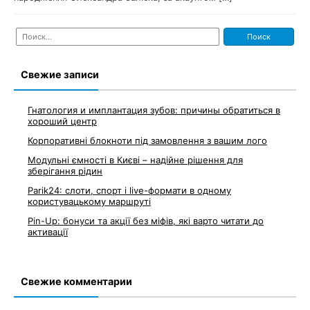
Найти:
Свежие записи
Гнатология и имплантация зубов: причины обратиться в
хороший центр
Корпоративні блокноти під замовлення з вашим лого
Модульні ємності в Києві – надійне рішення для
зберігання рідин
Parik24: слоти, спорт і live-формати в одному
користувацькому маршруті
Pin-Up: бонуси та акції без міфів, які варто читати до
активації
Свежие комментарии