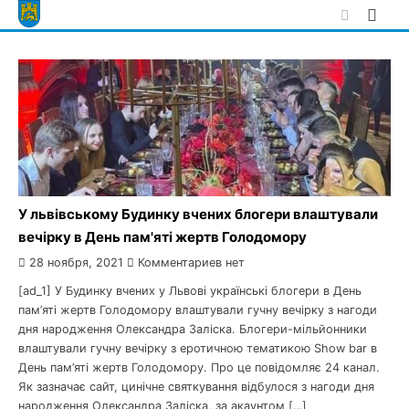
Skip
to
content
У львівському Будинку вчених блогери влаштували
вечірку в День пам'яті жертв Голодомору
28 ноября, 2021
Комментариев нет
[ad_1] У Будинку вчених у Львові українські блогери в День
пам’яті жертв Голодомору влаштували гучну вечірку з нагоди
дня народження Олександра Заліска. Блогери-мільйонники
влаштували гучну вечірку з еротичною тематикою Show bar в
День пам’яті жертв Голодомору. Про це повідомляє 24 канал.
Як зазначає сайт, цинічне святкування відбулося з нагоди дня
народження Олександра Заліска, за акаунтом […]