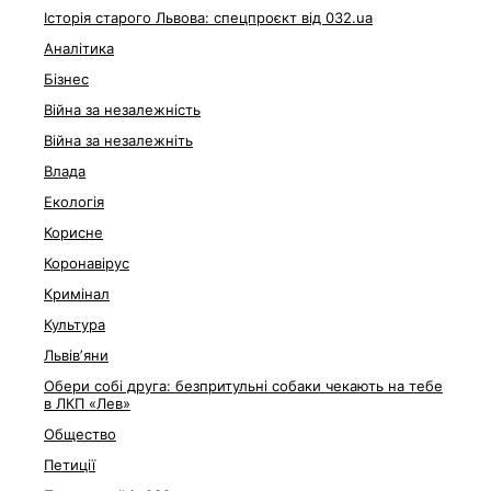
Історія старого Львова: спецпроєкт від 032.ua
Аналітика
Бізнес
Війна за незалежність
Війна за незалежніть
Влада
Екологія
Корисне
Коронавірус
Кримінал
Культура
Львівʼяни
Обери собі друга: безпритульні собаки чекають на тебе
в ЛКП «Лев»
Общество
Петиції