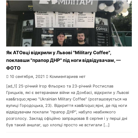
Як АТОвці відкрили у Львові "Military Coffee",
поклавши "прапор ДНР" під ноги відвідувачам, —
ФОТО
10 сентября, 2021
Комментариев нет
[ad_1] 25-річний Ігор Фльорко та 23-річний Ростислав
Грицьків, які є ветеранами війни на Донбасі, відкрили у Львові
кав&rsquo;ярню "Ukrainian Military Coffee" (розташовується на
вулиці Городоцька, 23). Відкриття кав&rsquo;ярні, де під ноги
відвідувачам поклали "прапор ДНР", набуло неабиякого
розголосу. Заклад офіційно запрацював 8 серпня і у перші дні
був такий аншлаг, що хлопці просто не встигали […]