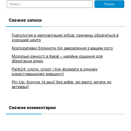
Найти:
Свежие записи
Гнатология и имплантация зубов: причины обратиться в
хороший центр
Корпоративні блокноти під замовлення з вашим лого
Модульні ємності в Києві – надійне рішення для
зберігання рідин
Parik24: слоти, спорт і live-формати в одному
користувацькому маршруті
Pin-Up: бонуси та акції без міфів, які варто читати до
активації
Свежие комментарии