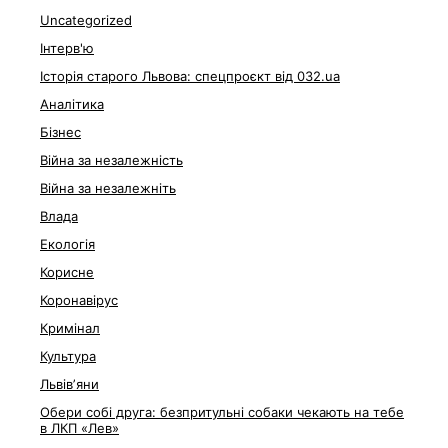
Uncategorized
Інтерв'ю
Історія старого Львова: спецпроєкт від 032.ua
Аналітика
Бізнес
Війна за незалежність
Війна за незалежніть
Влада
Екологія
Корисне
Коронавірус
Кримінал
Культура
Львівʼяни
Обери собі друга: безпритульні собаки чекають на тебе
в ЛКП «Лев»