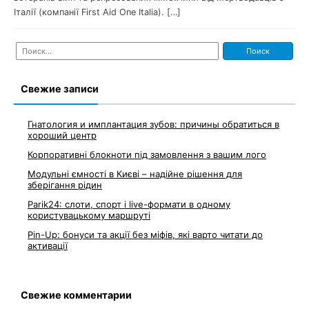
Італії (компанії First Aid One Italia). […]
Найти:
Свежие записи
Гнатология и имплантация зубов: причины обратиться в
хороший центр
Корпоративні блокноти під замовлення з вашим лого
Модульні ємності в Києві – надійне рішення для
зберігання рідин
Parik24: слоти, спорт і live-формати в одному
користувацькому маршруті
Pin-Up: бонуси та акції без міфів, які варто читати до
активації
Свежие комментарии