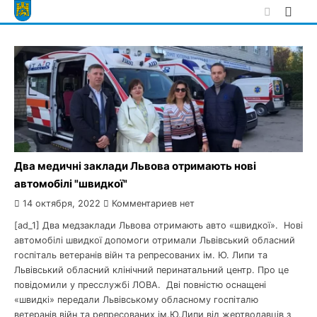
Skip
to
content
Два медичні заклади Львова отримають нові
автомобілі "швидкої"
14 октября, 2022
Комментариев нет
[ad_1] Два медзаклади Львова отримають авто «швидкої». Нові
автомобілі швидкої допомоги отримали Львівський обласний
госпіталь ветеранів війн та репресованих ім. Ю. Липи та
Львівський обласний клінічний перинатальний центр. Про це
повідомили у пресслужбі ЛОВА. Дві повністю оснащені
«швидкі» передали Львівському обласному госпіталю
ветеранів війн та репресованих ім.Ю.Липи від жертводавців з