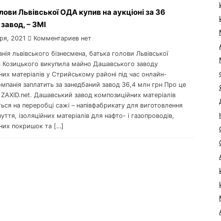
лови Львівської ОДА купив на аукціоні за 36
 завод, – ЗМІ
ря, 2021
Комментариев нет
анія львівського бізнесмена, батька голови Львівської
я Козицького викупила майно Дашавського заводу
их матеріалів у Стрийському районі під час онлайн-
омпанія заплатить за занедбаний завод 36,4 млн грн Про це
 ZAXID.net. Дашавський завод композиційних матеріалів
ться на переробці сажі – напівфабрикату для виготовлення
уття, ізоляційних матеріалів для нафто- і газопроводів,
них покришок та […]