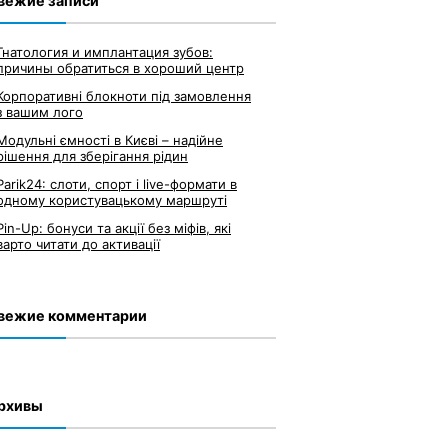
вежие записи
Гнатология и имплантация зубов:
причины обратиться в хороший центр
Корпоративні блокноти під замовлення
з вашим лого
Модульні ємності в Києві – надійне
рішення для зберігання рідин
Parik24: слоти, спорт і live-формати в
одному користувацькому маршруті
Pin-Up: бонуси та акції без міфів, які
варто читати до активації
вежие комментарии
рхивы