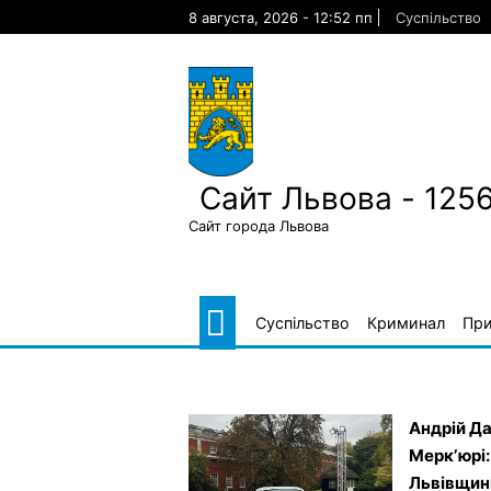
Skip
8 августа, 2026 - 12:52 пп
Суспільство
to
content
Сайт Львова - 125
Сайт города Львова
Суспільство
Криминал
Пр
Андрій Да
Меркʼюрі:
Львівщин