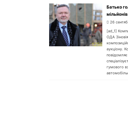
Батько го
мільйонів
26 сентяб
[ad_1] Комп
ОДА Зінові
композиційн
аукціону. К
повідомляє
спеціалізує
гумового вз
автомобіль