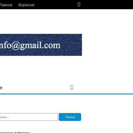
Разное
Корисне
е
ти: