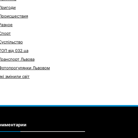
Пригоди
Происшествия
Разное
Спорт
Суспільство
ТОП від 032.ua
Транспорт Львова
Фотопрогулянки Львовом
які змінили світ
омментарии