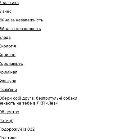
Аналітика
Бізнес
Війна за незалежність
Війна за незалежніть
Влада
Екологія
Корисне
Коронавірус
Кримінал
Культура
Львівʼяни
Обери собі друга: безпритульні собаки
чекають на тебе в ЛКП «Лев»
Общество
Петиції
Подорожуй із 032
Політика