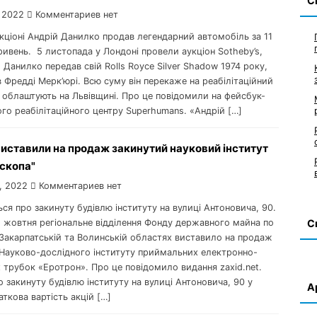
С
 2022
Комментариев нет
укціоні Андрій Данилко продав легендарний автомобіль за 11
ривень. 5 листопада у Лондоні провели аукціон Sotheby’s,
 Данилко передав свій Rolls Royce Silver Shadow 1974 року,
Фредді Мерк’юрі. Всю суму він перекаже на реабілітаційний
 облаштують на Львівщині. Про це повідомили на фейсбук-
ого реабілітаційного центру Superhumans. «Андрій […]
виставили на продаж закинутий науковий інститут
ескопа"
, 2022
Комментариев нет
ься про закинуту будівлю інституту на вулиці Антоновича, 90.
1 жовтня регіональне відділення Фонду державного майна по
С
 Закарпатській та Волинській областях виставило на продаж
 Науково-дослідного інституту приймальних електронно-
 трубок «Еротрон». Про це повідомило видання zaxid.net.
 закинуту будівлю інституту на вулиці Антоновича, 90 у
А
аткова вартість акцій […]