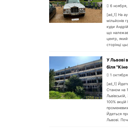
6 ноября,
[ad_1] На а
мільйонів г
куди Андрій
що належав 
центр, який
сторінці ць
У Львові 
біля "Кін
1 октября
[ad_1] Йдет
Станом на 
Львівській,
100% акцій
променевих
Йдеться про
Львові. Поч