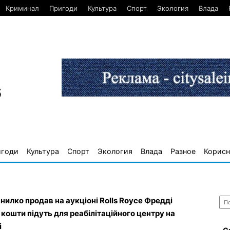
Криминал
Пригоди
Культура
Спорт
Экология
Влада
6
игоди
Культура
Спорт
Экология
Влада
Разное
Корисн
Най
нилко продав на аукціоні Rolls Royce Фредді
 кошти підуть для реабілітаційного центру на
і