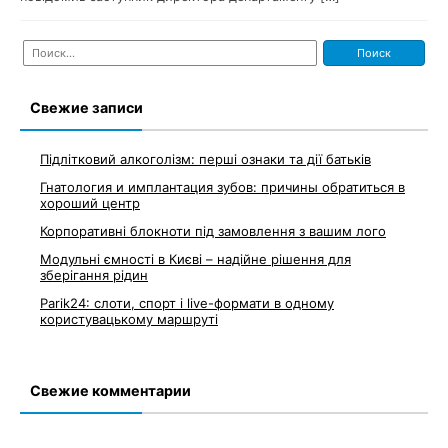
Найти:
Свежие записи
Підлітковий алкоголізм: перші ознаки та дії батьків
Гнатология и имплантация зубов: причины обратиться в
хороший центр
Корпоративні блокноти під замовлення з вашим лого
Модульні ємності в Києві – надійне рішення для
зберігання рідин
Parik24: слоти, спорт і live-формати в одному
користувацькому маршруті
Свежие комментарии