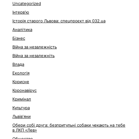
Uncategorized
Інтерв'ю
Історія старого Львова: спецпроєкт від 032.ua
Аналітика
Бізнес
Війна за незалежність
Війна за незалежніть
Влада
Екологія
Корисне
Коронавірус
Кримінал
Культура
Львівʼяни
Обери собі друга: безпритульні собаки чекають на тебе
в ЛКП «Лев»
Общество