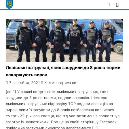
Skip
to
content
Львівські патрульні, яких засудили до 8 років тюрми,
оскаржують вирок
7 сентября, 2021
Комментариев нет
[ad_1] У справі щодо шести львівських патрульних, яких
засудили до 8 років тюрми, подали апеляцію. Шестеро
львівських патрульних підрозділу ТОР подали апеляцію на
вирок, яким їх засудили до 8 років позбавлення волі через
смерть 22-річного хлопця, що під час затримання проковтнув
згорток із наркотиками. Про це на своїй сторінці у Facebook
повідомив заступник директора департаменту […]