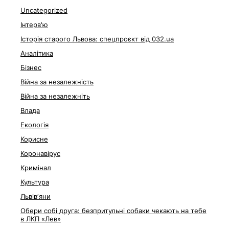
Uncategorized
Інтерв'ю
Історія старого Львова: спецпроєкт від 032.ua
Аналітика
Бізнес
Війна за незалежність
Війна за незалежніть
Влада
Екологія
Корисне
Коронавірус
Кримінал
Культура
Львівʼяни
Обери собі друга: безпритульні собаки чекають на тебе
в ЛКП «Лев»