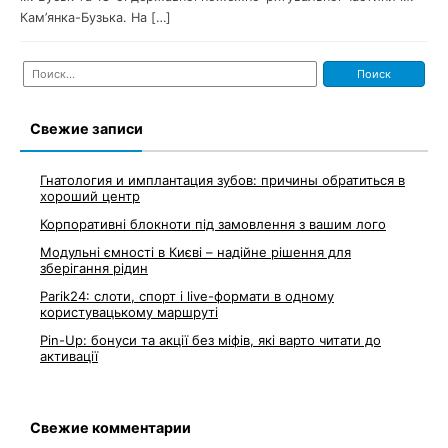
Кам’янка-Бузька. На […]
Найти:
Свежие записи
Гнатология и имплантация зубов: причины обратиться в
хороший центр
Корпоративні блокноти під замовлення з вашим лого
Модульні ємності в Києві – надійне рішення для
зберігання рідин
Parik24: слоти, спорт і live-формати в одному
користувацькому маршруті
Pin-Up: бонуси та акції без міфів, які варто читати до
активації
Свежие комментарии