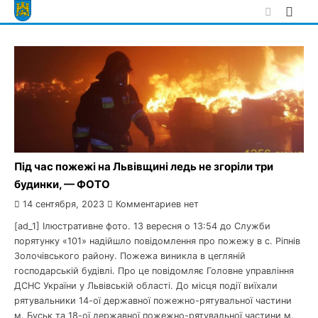
Skip
to
content
Під час пожежі на Львівщині ледь не згоріли три
будинки, — ФОТО
14 сентября, 2023
Комментариев нет
[ad_1] Ілюстративне фото. 13 вересня о 13:54 до Служби
порятунку «101» надійшло повідомлення про пожежу в с. Ріпнів
Золочівського району. Пожежа виникла в цегляній
господарській будівлі. Про це повідомляє Головне управління
ДСНС України у Львівській області. До місця події виїхали
рятувальники 14-ої державної пожежно-рятувальної частини
м. Буськ та 18-ої державної пожежно-рятувальної частини м.