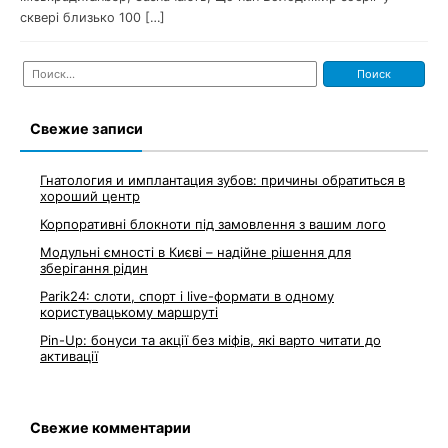
сквері близько 100 […]
Найти:
Свежие записи
Гнатология и имплантация зубов: причины обратиться в
хороший центр
Корпоративні блокноти під замовлення з вашим лого
Модульні ємності в Києві – надійне рішення для
зберігання рідин
Parik24: слоти, спорт і live-формати в одному
користувацькому маршруті
Pin-Up: бонуси та акції без міфів, які варто читати до
активації
Свежие комментарии