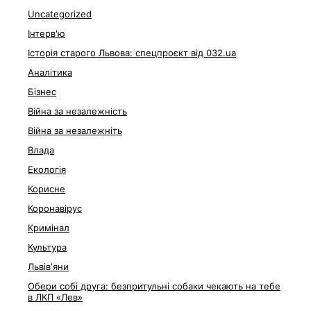
Uncategorized
Інтерв'ю
Історія старого Львова: спецпроєкт від 032.ua
Аналітика
Бізнес
Війна за незалежність
Війна за незалежніть
Влада
Екологія
Корисне
Коронавірус
Кримінал
Культура
Львівʼяни
Обери собі друга: безпритульні собаки чекають на тебе
в ЛКП «Лев»