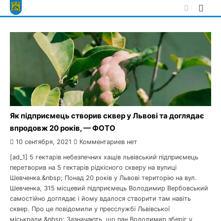
Skip
to
content
Як підприємець створив сквер у Львові та доглядає
впродовж 20 років, — ФОТО
10 сентября, 2021
Комментариев нет
[ad_1] 5 гектарів небезпечних хащів львівський підприємець
перетворив на 5 гектарів рідкісного скверу на вулиці
Шевченка.&nbsp; Понад 20 років у Львові територію на вул.
Шевченка, 315 місцевий підприємець Володимир Вербовський
самостійно доглядає і йому вдалося створити там навіть
сквер. Про це повідомили у пресслужбі Львівської
міськради.&nbsp; Зазначають, що пан Володимир зберіг у