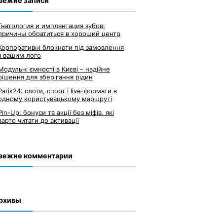
вежие записи
Гнатология и имплантация зубов:
причины обратиться в хороший центр
Корпоративні блокноти під замовлення
з вашим лого
Модульні ємності в Києві – надійне
рішення для зберігання рідин
Parik24: слоти, спорт і live-формати в
одному користувацькому маршруті
Pin-Up: бонуси та акції без міфів, які
варто читати до активації
вежие комментарии
рхивы