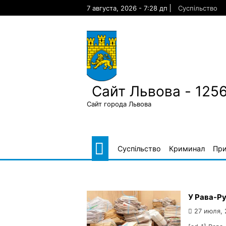
Skip
7 августа, 2026 - 7:28 дп
Суспільство
to
content
Сайт Львова - 125
Сайт города Львова
Суспільство
Криминал
Пр
У Рава-Ру
27 июля,