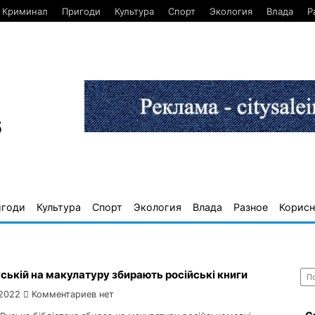
Криминал
Пригоди
Культура
Спорт
Экология
Влада
Р
6
игоди
Культура
Спорт
Экология
Влада
Разное
Корисн
Най
ській на макулатуру збирають російські книги
 2022
Комментариев нет