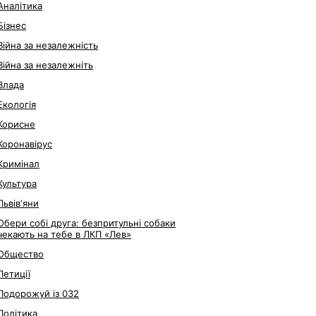
Аналітика
Бізнес
Війна за незалежність
Війна за незалежніть
Влада
Екологія
Корисне
Коронавірус
Кримінал
Культура
Львівʼяни
Обери собі друга: безпритульні собаки
чекають на тебе в ЛКП «Лев»
Общество
Петиції
Подорожуй із 032
Політика