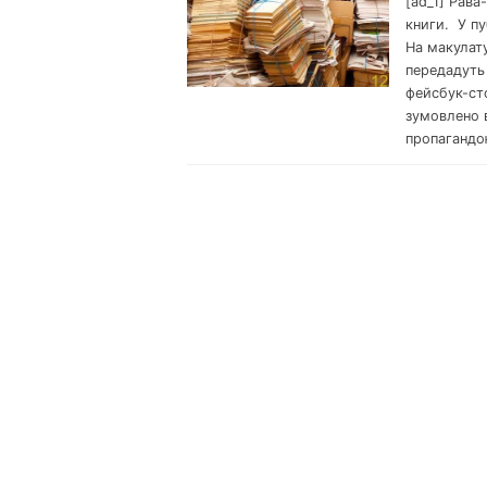
[ad_1] Рава
книги. У пу
На макулату
передадуть 
фейсбук-сто
зумовлено в
пропагандою