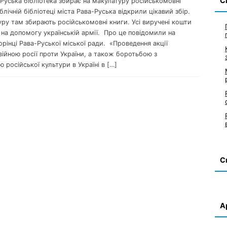
С
-Руська бібліотека збирає на макулатуру російськомовні
блічній бібліотеці міста Рава-Руська відкрили цікавий збір.
ру там збирають російськомовні книги. Усі виручені кошти
на допомогу українській армії. Про це повідомили на
рінці Рава-Руської міської ради. «Проведення акції
ійною росії проти України, а також боротьбою з
 російської культури в Україні в […]
С
А