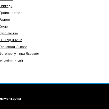
Пригоди
Происшествия
Разное
Спорт
Суспільство
ТОП від 032.ua
Транспорт Львова
Фотопрогулянки Львовом
які змінили світ
омментарии