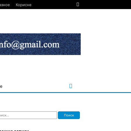
азное
Корисне
е
ти: