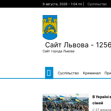
Skip
9 августа, 2026 - 1:04 пп
Суспільство
to
content
Сайт Львова - 125
Сайт города Львова
Суспільство
Криминал
Пр
В Україні
сімей
27 апреля