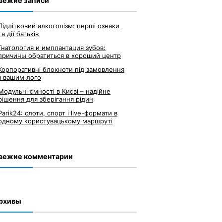
вежие записи
Підлітковий алкоголізм: перші ознаки
та дії батьків
Гнатология и имплантация зубов:
причины обратиться в хороший центр
Корпоративні блокноти під замовлення
з вашим лого
Модульні ємності в Києві – надійне
рішення для зберігання рідин
Parik24: слоти, спорт і live-формати в
одному користувацькому маршруті
вежие комментарии
рхивы