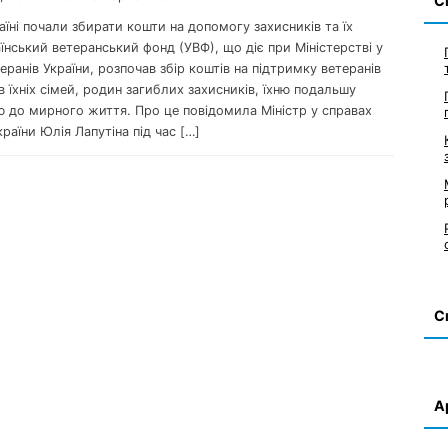
С
раїні почали збирати кошти на допомогу захисників та їх
їнський ветеранський фонд (УВФ), що діє при Міністерстві у
еранів України, розпочав збір коштів на підтримку ветеранів
ів їхніх сімей, родин загиблих захисників, їхню подальшу
ю до мирного життя. Про це повідомила Міністр у справах
країни Юлія Лапутіна під час […]
С
А