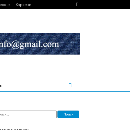
азное
Корисне
е
ти: