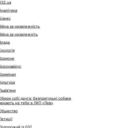
032.ua
Аналітика
Бізнес
Війна за незалежність
Війна за незалежніть
Влада
Екологія
Корисне
Коронавірус
Кримінал
Культура
Львівʼяни
Обери собі друга: безпритульні собаки
чекають на тебе в ЛКП «Лев»
Общество
Петиції
Подорожуй із 032