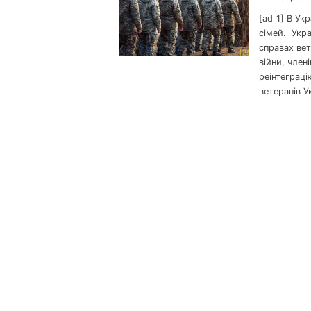
[ad_1] В Ук
сімей. Укра
справах вет
війни, член
реінтеграці
ветеранів У