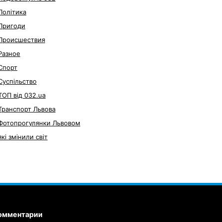
Політика
Пригоди
Происшествия
Разное
Спорт
Суспільство
ТОП від 032.ua
Транспорт Львова
Фотопрогулянки Львовом
які змінили світ
омментарии