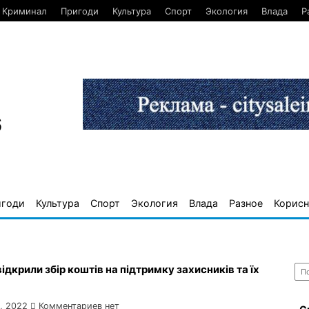
Криминал
Пригоди
Культура
Спорт
Экология
Влада
Р
6
игоди
Культура
Спорт
Экология
Влада
Разное
Корисн
Най
 відкрили збір коштів на підтримку захисників та їх
, 2022
Комментариев нет