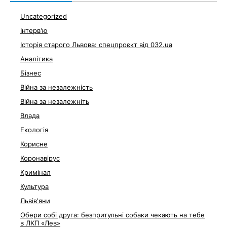
Uncategorized
Інтерв'ю
Історія старого Львова: спецпроєкт від 032.ua
Аналітика
Бізнес
Війна за незалежність
Війна за незалежніть
Влада
Екологія
Корисне
Коронавірус
Кримінал
Культура
Львівʼяни
Обери собі друга: безпритульні собаки чекають на тебе
в ЛКП «Лев»