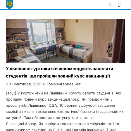
Skip
to
content
У львівські гуртожитки рекомендують заселяти
студентів, що пройшли повний курс вакцинації
11 сентября, 2021
Комментариев нет
[ad_1] У гуртожитки на Львівщині хочуть селити студентів, які
пройшли повний курс вакцинації.&nbsp; Як повідомили у
пресслужбі Львівської ОДА, 10 серпня відбулося засідання
комісії з питань техногенно-екологічної безпеки і надзвичайних
ситуацій. Там обговорили вступну кампанію на
Львівщині.&nbsp; Як повідомила експертка з епідеміології та
вакцинопрофілактики на Львівщині Наталія Іванченко-Тімко,