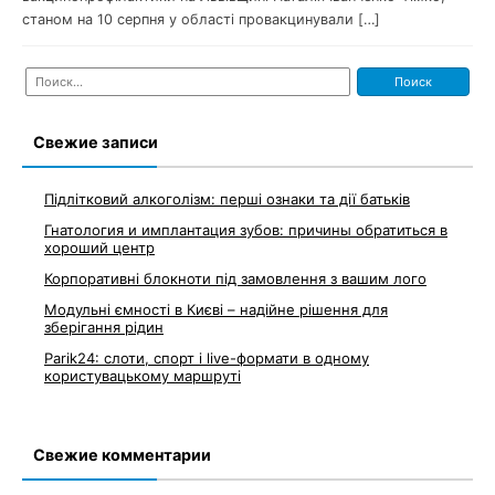
станом на 10 серпня у області провакцинували […]
Найти:
Свежие записи
Підлітковий алкоголізм: перші ознаки та дії батьків
Гнатология и имплантация зубов: причины обратиться в
хороший центр
Корпоративні блокноти під замовлення з вашим лого
Модульні ємності в Києві – надійне рішення для
зберігання рідин
Parik24: слоти, спорт і live-формати в одному
користувацькому маршруті
Свежие комментарии