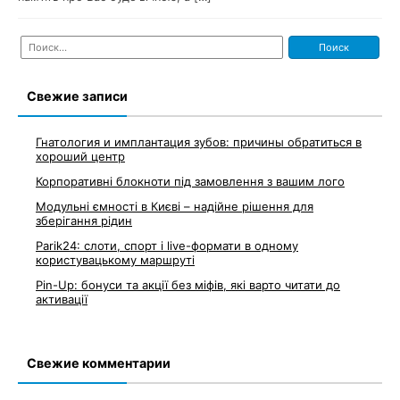
Найти:
Свежие записи
Гнатология и имплантация зубов: причины обратиться в
хороший центр
Корпоративні блокноти під замовлення з вашим лого
Модульні ємності в Києві – надійне рішення для
зберігання рідин
Parik24: слоти, спорт і live-формати в одному
користувацькому маршруті
Pin-Up: бонуси та акції без міфів, які варто читати до
активації
Свежие комментарии