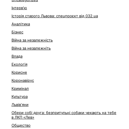
Інтерв'ю
Історія старого Львова: спецпроєкт від 032.ua
Аналітика
Бізнес
Війна за незалежність
Війна за незалежніть
Влада
Екологія
Корисне
Коронавірус
Кримінал
Культура
Львівʼяни
Обери собі друга: безпритульні собаки чекають на тебе
в ЛКП «Лев»
Общество