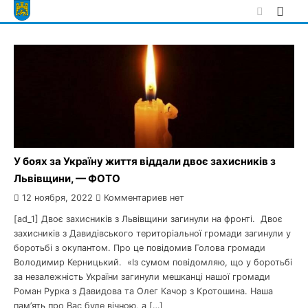
Skip
to
content
У боях за Україну життя віддали двоє захисників з
Львівщини, — ФОТО
12 ноября, 2022
Комментариев нет
[ad_1] Двоє захисників з Львівщини загинули на фронті. Двоє
захисників з Давидівського територіальної громади загинули у
боротьбі з окупантом. Про це повідомив Голова громади
Володимир Керницький. «Із сумом повідомляю, що у боротьбі
за незалежність України загинули мешканці нашої громади
Роман Рурка з Давидова та Олег Качор з Кротошина. Наша
пам’ять про Вас буде вічною, а […]