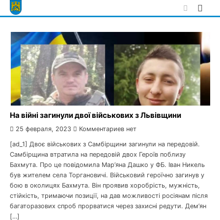
Skip
to
content
На війні загинули двої військових з Львівщини
25 февраля, 2023
Комментариев нет
[ad_1] Двоє військових з Самбірщини загинули на передовій.
Самбірщина втратила на передовій двох Героїв поблизу
Бахмута. Про це повідомила Мар’яна Дашко у ФБ. Іван Никель
був жителем села Торгановичі. Військовий героїчно загинув у
бою в околицях Бахмута. Він проявив хоробрість, мужність,
стійкість, тримаючи позиції, на дав можливості росіянам після
багаторазових спроб прорватися через захисні редути. Дем’ян
[…]