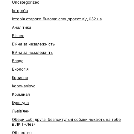
Uncategorized
Інтерв'ю
Історія старого Львова: спецпроєкт від 032.ua
Аналітика
Бізнес
Війна за незалежність
Війна за незалежніть
Влада
Екологія
Корисне
Коронавірус
Кримінал
Культура
Львівʼяни
Обери собі друга: безпритульні собаки чекають на тебе
в ЛКП «Лев»
Общество