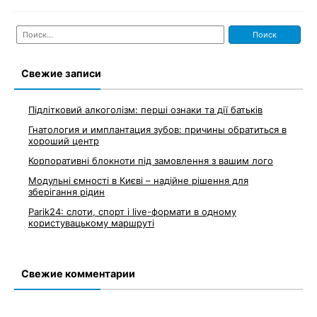
Найти:
Свежие записи
Підлітковий алкоголізм: перші ознаки та дії батьків
Гнатология и имплантация зубов: причины обратиться в
хороший центр
Корпоративні блокноти під замовлення з вашим лого
Модульні ємності в Києві – надійне рішення для
зберігання рідин
Parik24: слоти, спорт і live-формати в одному
користувацькому маршруті
Свежие комментарии