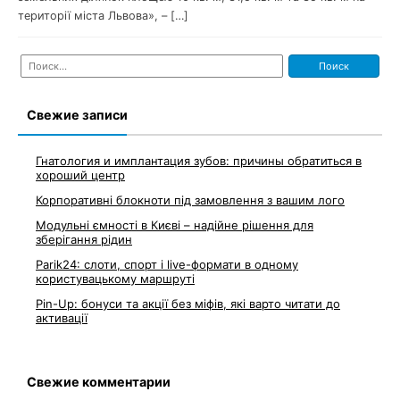
території міста Львова», – […]
Найти:
Свежие записи
Гнатология и имплантация зубов: причины обратиться в
хороший центр
Корпоративні блокноти під замовлення з вашим лого
Модульні ємності в Києві – надійне рішення для
зберігання рідин
Parik24: слоти, спорт і live-формати в одному
користувацькому маршруті
Pin-Up: бонуси та акції без міфів, які варто читати до
активації
Свежие комментарии