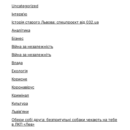
Uncategorized
Інтерв'ю
Історія старого Львова: спецпроєкт від 032.ua
Аналітика
Бізнес
Війна за незалежність
Війна за незалежніть
Влада
Екологія
Корисне
Коронавірус
Кримінал
Культура
Львівʼяни
Обери собі друга: безпритульні собаки чекають на тебе
в ЛКП «Лев»