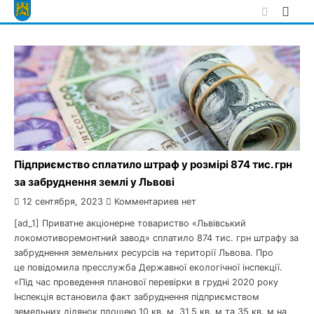
Skip
to
content
Підприємство сплатило штраф у розмірі 874 тис. грн
за забруднення землі у Львові
12 сентября, 2023
Комментариев нет
[ad_1] Приватне акціонерне товариство «Львівський
локомотиворемонтний завод» сплатило 874 тис. грн штрафу за
забруднення земельних ресурсів на території Львова. Про
це повідомила пресслужба Державної екологічної інспекції.
«Під час проведення планової перевірки в грудні 2020 року
Інспекція встановила факт забруднення підприємством
земельних ділянок площею 10 кв. м, 31,5 кв. м та 35 кв. м на