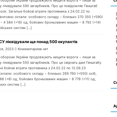
С
и оборони України продовжують нищити ворога − лише за
 ліквідували 590 загарбників. Про це повідомляє Генштаб
ook. Загальні бойові втрати противника з 24.02.22 по
ієнтовно склали: особового складу − близько 270 350 (+590)
в − 4 584 (+16) од, бойових броньованих машин − 8 792 (+14)
ійських систем […]
СУ ліквідували ще понад 500 окупантів
ря, 2023
Комментариев нет
и оборони України продовжують нищити ворога − лише за
 ліквідували 550 загарбників. Про це свідчать дані Генштабу
ні бойові втрати противника з 24.02.22 по 12.09.23
склали: особового складу − близько 269 760 (+550) осіб,
568 (+8) од, бойових броньованих машин − 8 778 (+11) од,
С
ьких систем […]
А