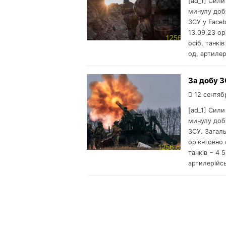
[ad_1] Сил
минулу добу
ЗСУ у Faceb
13.09.23 ор
осіб, танкі
од, артилер
За добу З
12 сентяб
[ad_1] Сил
минулу добу
ЗСУ. Загаль
орієнтовно 
танків − 4 
артилерійс