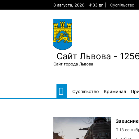
Skip
8 августа, 2026 - 4:33 дп
Суспільство
to
content
Сайт Львова - 125
Сайт города Львова
Суспільство
Криминал
Пр
Захисники
13 сентяб