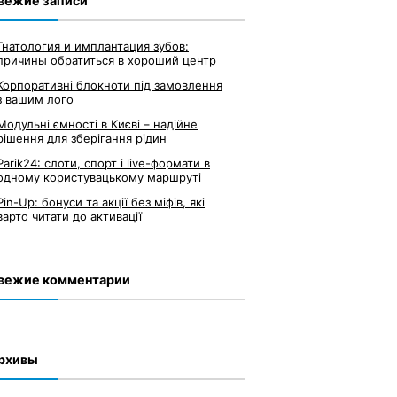
вежие записи
Гнатология и имплантация зубов:
причины обратиться в хороший центр
Корпоративні блокноти під замовлення
з вашим лого
Модульні ємності в Києві – надійне
рішення для зберігання рідин
Parik24: слоти, спорт і live-формати в
одному користувацькому маршруті
Pin-Up: бонуси та акції без міфів, які
варто читати до активації
вежие комментарии
рхивы