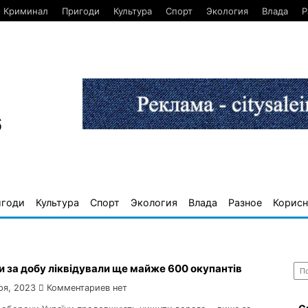
Криминал
Пригоди
Культура
Спорт
Экология
Влада
Р
6
игоди
Культура
Спорт
Экология
Влада
Разное
Корисн
Най
 за добу ліквідували ще майже 600 окупантів
ря, 2023
Комментариев нет