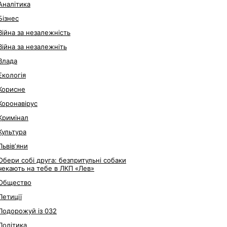
Аналітика
Бізнес
Війна за незалежність
Війна за незалежніть
Влада
Екологія
Корисне
Коронавірус
Кримінал
Культура
Львівʼяни
Обери собі друга: безпритульні собаки
чекають на тебе в ЛКП «Лев»
Общество
Петиції
Подорожуй із 032
Політика