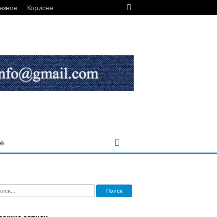
азное
Корисне
е
ти: