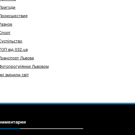
Пригоди
Происшествия
Разное
Спорт
Суспільство
ТОП від 032.ua
Транспорт Львова
Фотопрогулянки Львовом
які змінили світ
омментарии