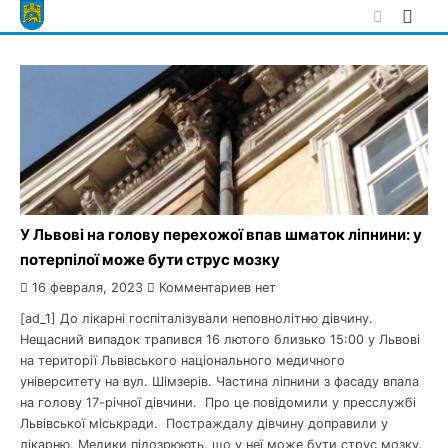
Skip
to
content
У Львові на голову перехожої впав шматок ліпнини: у
потерпілої може бути струс мозку
16 февраля, 2023
Комментариев нет
[ad_1] До лікарні госпіталізували неповнолітню дівчину.
Нещасний випадок трапився 16 лютого близько 15:00 у Львові
на території Львівського національного медичного
університету на вул. Шімзерів. Частина ліпнини з фасаду впала
на голову 17-річної дівчини. Про це повідомили у пресслужбі
Львівської міськради. Постраждалу дівчину доправили у
лікарню. Медики підозрюють, що у неї може бути струс мозку.