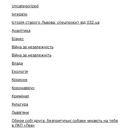
Uncategorized
Інтерв'ю
Історія старого Львова: спецпроєкт від 032.ua
Аналітика
Бізнес
Війна за незалежність
Війна за незалежніть
Влада
Екологія
Корисне
Коронавірус
Кримінал
Культура
Львівʼяни
Обери собі друга: безпритульні собаки чекають на тебе
в ЛКП «Лев»