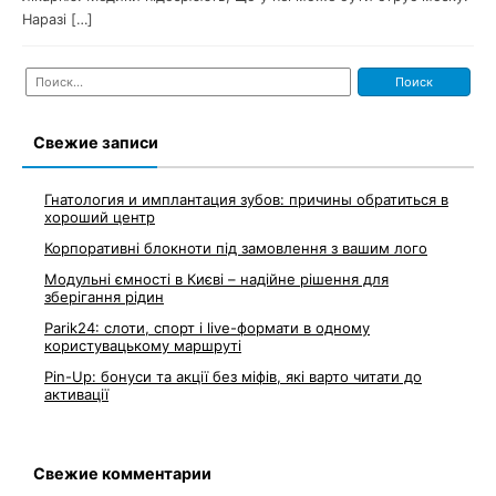
Наразі […]
Найти:
Свежие записи
Гнатология и имплантация зубов: причины обратиться в
хороший центр
Корпоративні блокноти під замовлення з вашим лого
Модульні ємності в Києві – надійне рішення для
зберігання рідин
Parik24: слоти, спорт і live-формати в одному
користувацькому маршруті
Pin-Up: бонуси та акції без міфів, які варто читати до
активації
Свежие комментарии