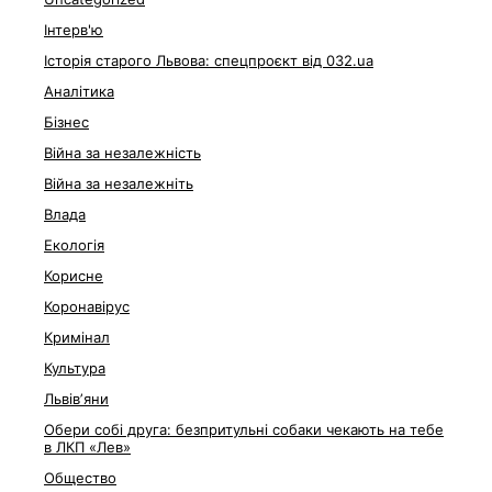
Інтерв'ю
Історія старого Львова: спецпроєкт від 032.ua
Аналітика
Бізнес
Війна за незалежність
Війна за незалежніть
Влада
Екологія
Корисне
Коронавірус
Кримінал
Культура
Львівʼяни
Обери собі друга: безпритульні собаки чекають на тебе
в ЛКП «Лев»
Общество