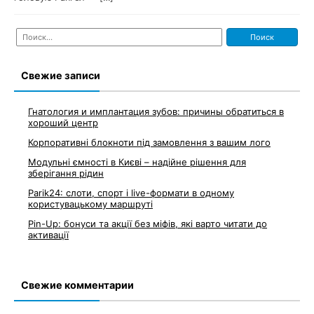
Найти:
Свежие записи
Гнатология и имплантация зубов: причины обратиться в
хороший центр
Корпоративні блокноти під замовлення з вашим лого
Модульні ємності в Києві – надійне рішення для
зберігання рідин
Parik24: слоти, спорт і live-формати в одному
користувацькому маршруті
Pin-Up: бонуси та акції без міфів, які варто читати до
активації
Свежие комментарии