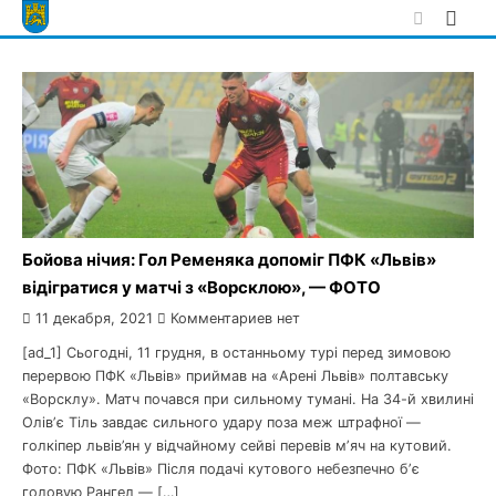
Skip
to
content
Бойова нічия: Гол Ременяка допоміг ПФК «Львів»
відігратися у матчі з «Ворсклою», — ФОТО
11 декабря, 2021
Комментариев нет
[ad_1] Сьогодні, 11 грудня, в останньому турі перед зимовою
перервою ПФК «Львів» приймав на «Арені Львів» полтавську
«Ворсклу». Матч почався при сильному тумані. На 34-й хвилині
Олівʼє Тіль завдає сильного удару поза меж штрафної —
голкіпер львів’ян у відчайному сейві перевів мʼяч на кутовий.
Фото: ПФК «Львів» Після подачі кутового небезпечно бʼє
головую Рангел — […]