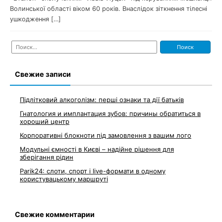
Волинської області віком 60 років. Внаслідок зіткнення тілесні
ушкодження […]
Найти:
Свежие записи
Підлітковий алкоголізм: перші ознаки та дії батьків
Гнатология и имплантация зубов: причины обратиться в
хороший центр
Корпоративні блокноти під замовлення з вашим лого
Модульні ємності в Києві – надійне рішення для
зберігання рідин
Parik24: слоти, спорт і live-формати в одному
користувацькому маршруті
Свежие комментарии