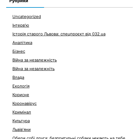
Рубрики
Uncategorized
Інтерв'ю
Історія старого Львова: спецпроєкт від 032.ua
Аналітика
Бізнес
Війна за незалежність
Війна за незалежніть
Влада
Екологія
Корисне
Коронавірус
Кримінал
Культура
Львівʼяни
Обери собі друга: безпритульні собаки чекають на тебе