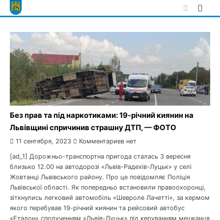
Skip
to
content
Без прав та під наркотиками: 19-річний киянин на
Львівщині спричинив страшну ДТП, — ФОТО
11 сентября, 2023
Комментариев нет
[ad_1] Дорожньо-транспортна пригода сталась 3 вересня
близько 12.00 на автодорозі «Львів-Радехів-Луцьк» у селі
Жовтанці Львівського району. Про це повідомляє Поліція
Львівської області. Як попередньо встановили правоохоронці,
зіткнулись легковий автомобіль «Шевроле Лачетті», за кермом
якого перебував 19-річний киянин та рейсовий автобус
«Еталон» сполученням «Львів-Луцьк» під керуванням мешканця