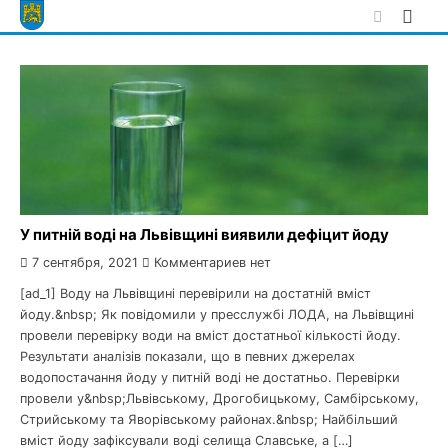
Skip
to
content
У питній воді на Львівщині виявили дефіцит йоду
7 сентября, 2021
Комментариев нет
[ad_1] Воду на Львівщині перевірили на достатній вміст
йоду.&nbsp; Як повідомили у пресслужбі ЛОДА, на Львівщині
провели перевірку води на вміст достатньої кількості йоду.
Результати аналізів показали, що в певних джерелах
водопостачання йоду у питній воді не достатньо. Перевірки
провели у&nbsp;Львівському, Дрогобицькому, Самбірському,
Стрийському та Яворівському районах.&nbsp; Найбільший
вміст йоду зафіксували воді селища Славське, а […]