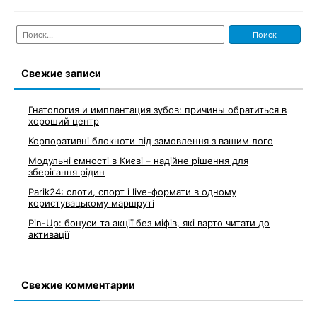
Найти:
Свежие записи
Гнатология и имплантация зубов: причины обратиться в
хороший центр
Корпоративні блокноти під замовлення з вашим лого
Модульні ємності в Києві – надійне рішення для
зберігання рідин
Parik24: слоти, спорт і live-формати в одному
користувацькому маршруті
Pin-Up: бонуси та акції без міфів, які варто читати до
активації
Свежие комментарии