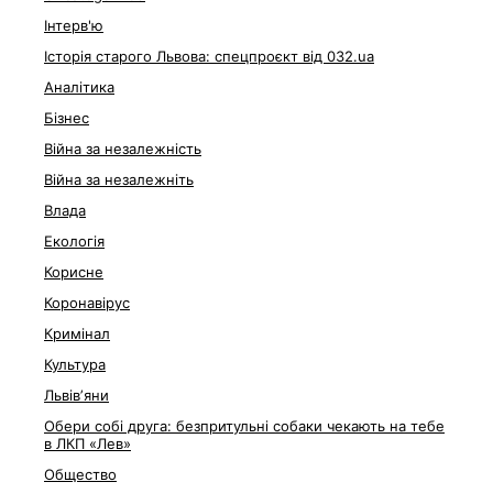
Інтерв'ю
Історія старого Львова: спецпроєкт від 032.ua
Аналітика
Бізнес
Війна за незалежність
Війна за незалежніть
Влада
Екологія
Корисне
Коронавірус
Кримінал
Культура
Львівʼяни
Обери собі друга: безпритульні собаки чекають на тебе
в ЛКП «Лев»
Общество