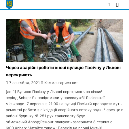
Skip
to
content
Через аварійні роботи вночі вулицю Пасічну у Львові
перекриють
7 сентября, 2021
Комментариев нет
[ad_1] Вулицю Пасічну у Львові перекриють на нічний
період.&nbsp; Як повідомили у пресслужбі Львівської
міськради, 7 вересня з 21:00 на вулиці Пасічній проводитимуть
ремонтні роботи з ліквідації аварійного витоку води. Через це в
районі будинку № 251 рух транспорту буде
обмежений.&nbsp;Ремонт планують завершити 8 серпня о
6:00.&nbsp; Читайте також: Перехід на площі Митній