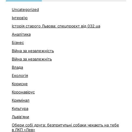
Uncategorized
Інтерв'ю
Історія старого Львова: спецпроєкт від 032.ua
Аналітика
Бізнес
Війна за незалежність
Війна за незалежніть
Влада
Екологія
Корисне
Коронавірус
Кримінал
Культура
Львівʼяни
Обери собі друга: безпритульні собаки чекають на тебе
в ЛКП «Лев»