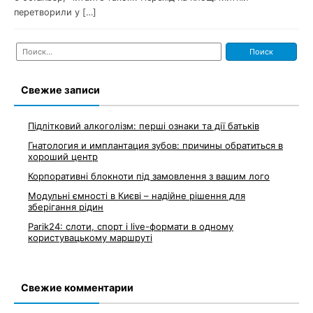
перетворили у […]
Найти:
Свежие записи
Підлітковий алкоголізм: перші ознаки та дії батьків
Гнатология и имплантация зубов: причины обратиться в
хороший центр
Корпоративні блокноти під замовлення з вашим лого
Модульні ємності в Києві – надійне рішення для
зберігання рідин
Parik24: слоти, спорт і live-формати в одному
користувацькому маршруті
Свежие комментарии