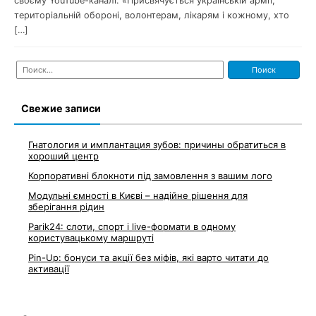
своєму YouTube-каналі. «Присвячується українській армії,
територіальній обороні, волонтерам, лікарям і кожному, хто
[…]
Найти:
Свежие записи
Гнатология и имплантация зубов: причины обратиться в
хороший центр
Корпоративні блокноти під замовлення з вашим лого
Модульні ємності в Києві – надійне рішення для
зберігання рідин
Parik24: слоти, спорт і live-формати в одному
користувацькому маршруті
Pin-Up: бонуси та акції без міфів, які варто читати до
активації