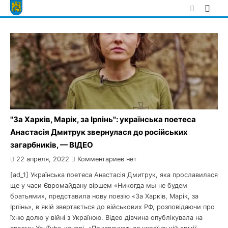
Skip
to
content
"За Харків, Марік, за Ірпінь": українська поетеса
Анастасія Дмитрук звернулася до російських
загарбників, — ВІДЕО
22 апреля, 2022
Комментариев нет
[ad_1] Українська поетеса Анастасія Дмитрук, яка прославилася
ще у часи Євромайдану віршем «Никогда мы не будем
братьями», представила нову поезію «За Харків, Марік, за
Ірпінь», в якій звертається до військових РФ, розповідаючи про
їхню долю у війні з Україною. Відео дівчина опублікувала на