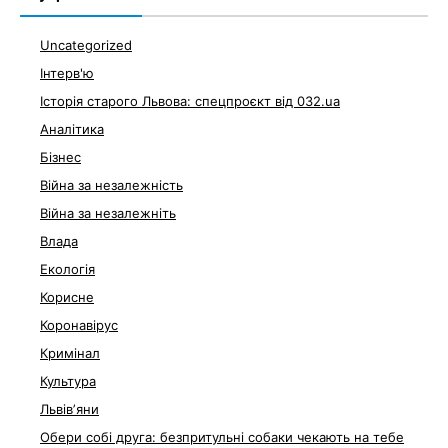
Uncategorized
Інтерв'ю
Історія старого Львова: спецпроєкт від 032.ua
Аналітика
Бізнес
Війна за незалежність
Війна за незалежніть
Влада
Екологія
Корисне
Коронавірус
Кримінал
Культура
Львівʼяни
Обери собі друга: безпритульні собаки чекають на тебе