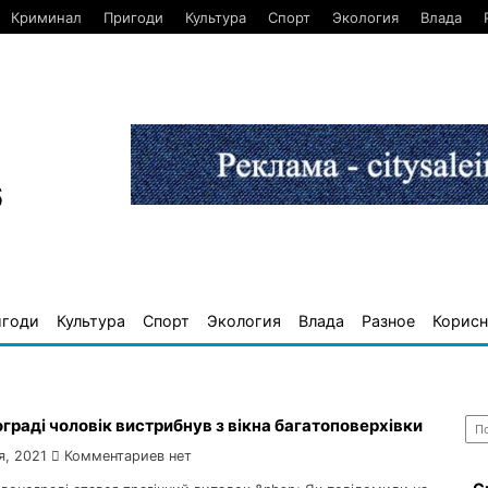
Криминал
Пригоди
Культура
Спорт
Экология
Влада
6
игоди
Культура
Спорт
Экология
Влада
Разное
Корисн
Най
граді чоловік вистрибнув з вікна багатоповерхівки
я, 2021
Комментариев нет