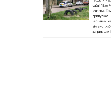
[ad_1] У Че
сайті "Ехо 
Мазепи. Там
припускає,
місцевих жи
він вистриб
затримали 