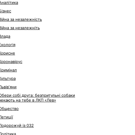
Аналітика
Бізнес
Війна за незалежність
Війна за незалежніть
Влада
Екологія
Корисне
Коронавірус
Кримінал
Культура
Львівʼяни
Обери собі друга: безпритульні собаки
чекають на тебе в ЛКП «Лев»
Общество
Петиції
Подорожуй із 032
Політика