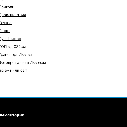
Пригоди
Происшествия
Разное
Спорт
Суспільство
ТОП від 032.ua
Транспорт Львова
Фотопрогулянки Львовом
які змінили світ
омментарии