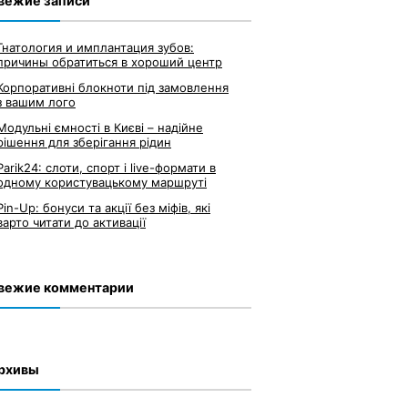
вежие записи
Гнатология и имплантация зубов:
причины обратиться в хороший центр
Корпоративні блокноти під замовлення
з вашим лого
Модульні ємності в Києві – надійне
рішення для зберігання рідин
Parik24: слоти, спорт і live-формати в
одному користувацькому маршруті
Pin-Up: бонуси та акції без міфів, які
варто читати до активації
вежие комментарии
рхивы