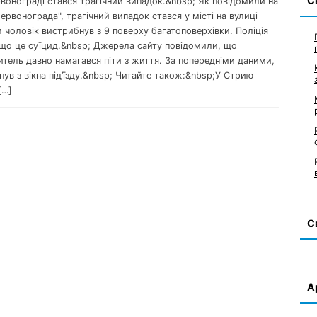
С
рвонограді стався трагічний випадок.&nbsp; Як повідомили на
Червонограда", трагічний випадок стався у місті на вулиці
 чоловік вистрибнув з 9 поверху багатоповерхівки. Поліція
 що це суїцид.&nbsp; Джерела сайту повідомили, що
тель давно намагався піти з життя. За попередніми даними,
нув з вікна під’їзду.&nbsp; Читайте також:&nbsp;У Стрию
[…]
С
А