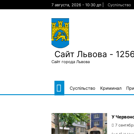
Skip
7 августа, 2026 - 10:30 дп
Суспільство
to
content
Сайт Львова - 125
Сайт города Львова
Суспільство
Криминал
Пр
У Червоно
7 сентябр