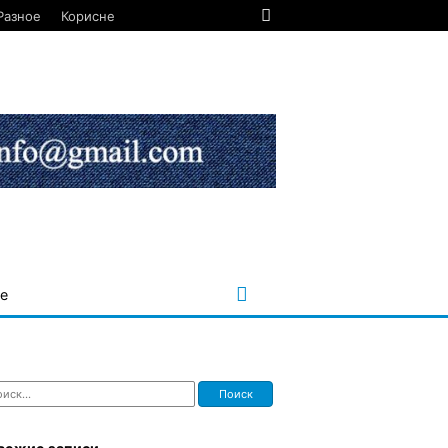
Разное
Корисне
е
ти: