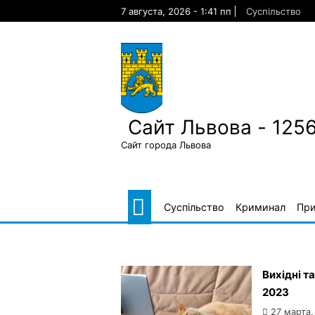
Skip
7 августа, 2026 - 1:41 пп
Суспільство
to
content
Сайт Львова - 125
Сайт города Львова
Суспільство
Криминал
Пр
Вихідні т
2023
27 марта,