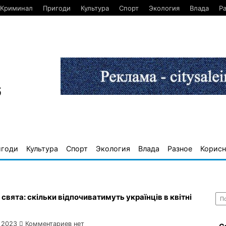
Криминал
Пригоди
Культура
Спорт
Экология
Влада
Р
6
игоди
Культура
Спорт
Экология
Влада
Разное
Корисн
Най
а свята: скільки відпочиватимуть українців в квітні
 2023
Комментариев нет