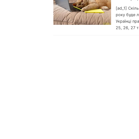
[ad_1] Скіл
року буде л
Українці пра
25, 26, 27 т