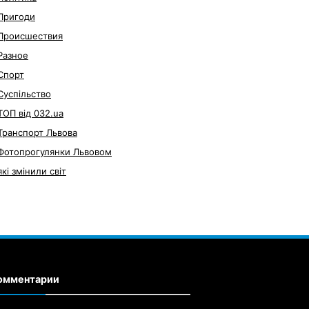
Пригоди
Происшествия
Разное
Спорт
Суспільство
ТОП від 032.ua
Транспорт Львова
Фотопрогулянки Львовом
які змінили світ
омментарии