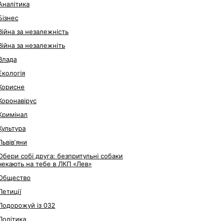
Аналітика
Бізнес
Війна за незалежність
Війна за незалежніть
Влада
Екологія
Корисне
Коронавірус
Кримінал
Культура
Львівʼяни
Обери собі друга: безпритульні собаки
чекають на тебе в ЛКП «Лев»
Общество
Петиції
Подорожуй із 032
Політика