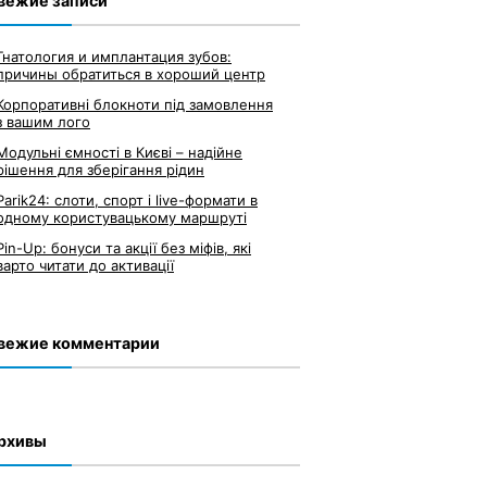
вежие записи
Гнатология и имплантация зубов:
причины обратиться в хороший центр
Корпоративні блокноти під замовлення
з вашим лого
Модульні ємності в Києві – надійне
рішення для зберігання рідин
Parik24: слоти, спорт і live-формати в
одному користувацькому маршруті
Pin-Up: бонуси та акції без міфів, які
варто читати до активації
вежие комментарии
рхивы