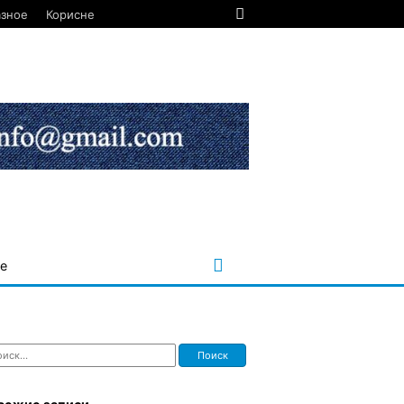
азное
Корисне
е
ти: