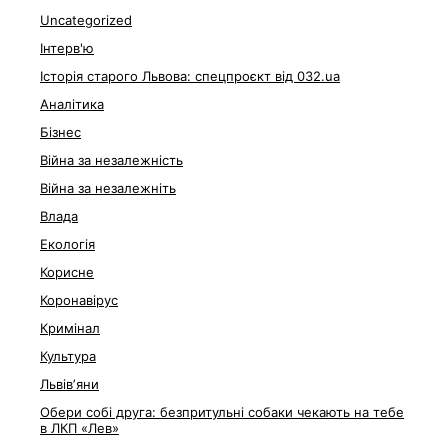
Uncategorized
Інтерв'ю
Історія старого Львова: спецпроєкт від 032.ua
Аналітика
Бізнес
Війна за незалежність
Війна за незалежніть
Влада
Екологія
Корисне
Коронавірус
Кримінал
Культура
Львівʼяни
Обери собі друга: безпритульні собаки чекають на тебе
в ЛКП «Лев»