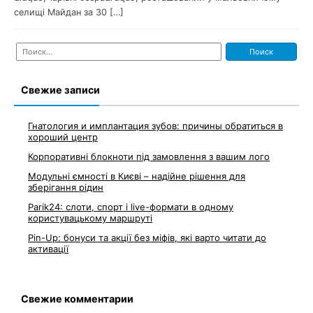
селищі Майдан за 30 […]
Найти:
Свежие записи
Гнатология и имплантация зубов: причины обратиться в
хороший центр
Корпоративні блокноти під замовлення з вашим лого
Модульні ємності в Києві – надійне рішення для
зберігання рідин
Parik24: слоти, спорт і live-формати в одному
користувацькому маршруті
Pin-Up: бонуси та акції без міфів, які варто читати до
активації
Свежие комментарии