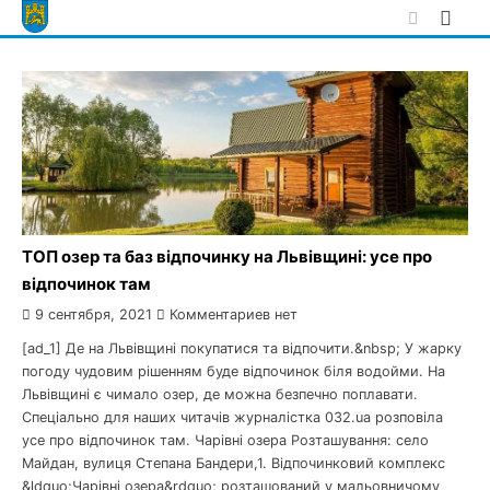
Skip
to
content
ТОП озер та баз відпочинку на Львівщині: усе про
відпочинок там
9 сентября, 2021
Комментариев нет
[ad_1] Де на Львівщині покупатися та відпочити.&nbsp; У жарку
погоду чудовим рішенням буде відпочинок біля водойми. На
Львівщині є чимало озер, де можна безпечно поплавати.
Спеціально для наших читачів журналістка 032.ua розповіла
усе про відпочинок там. Чарівні озера Розташування: село
Майдан, вулиця Степана Бандери,1. Відпочинковий комплекс
&ldquo;Чарівні озера&rdquo; розташований у мальовничому