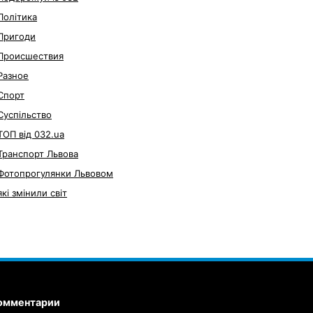
Політика
Пригоди
Происшествия
Разное
Спорт
Суспільство
ТОП від 032.ua
Транспорт Львова
Фотопрогулянки Львовом
які змінили світ
омментарии