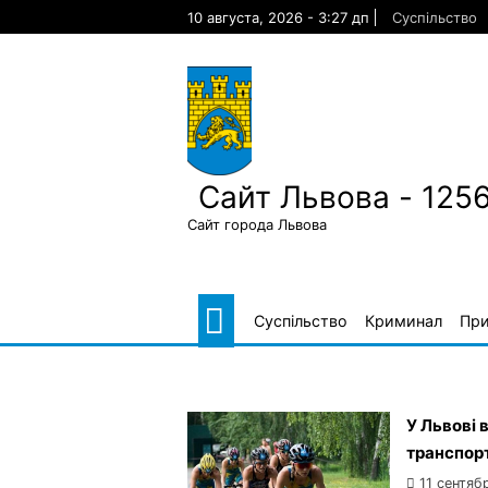
Skip
10 августа, 2026 - 3:27 дп
Суспільство
to
content
Сайт Львова - 125
Сайт города Львова
Суспільство
Криминал
Пр
У Львові 
транспор
11 сентяб