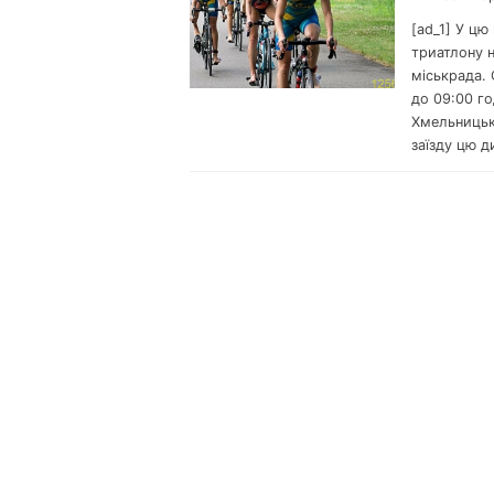
[ad_1] У цю
триатлону н
міськрада. 
до 09:00 г
Хмельницько
заїзду цю д