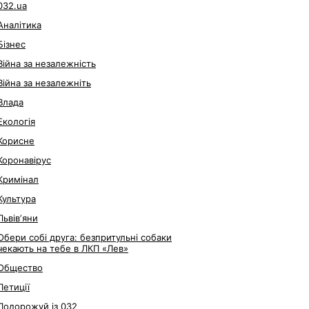
032.ua
Аналітика
Бізнес
Війна за незалежність
Війна за незалежніть
Влада
Екологія
Корисне
Коронавірус
Кримінал
Культура
Львівʼяни
Обери собі друга: безпритульні собаки
чекають на тебе в ЛКП «Лев»
Общество
Петиції
Подорожуй із 032