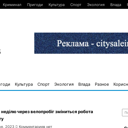
Криминал
Пригоди
Культура
Спорт
Экология
Влада
6
игоди
Культура
Спорт
Экология
Влада
Разное
Корисн
Най
в неділю через велопробіг зміниться робота
ту
ря, 2023
Комментариев нет