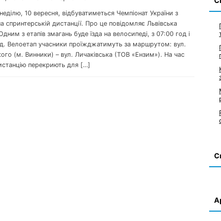
С
 неділю, 10 вересня, відбуватиметься Чемпіонат України з
а спринтерській дистанції. Про це повідомляє Львівська
Одним з етапів змагань буде їзда на велосипеді, з 07:00 год і
од. Велоетап учасники проїжджатимуть за маршрутом: вул.
го (м. Винники) – вул. Личаківська (ТОВ «Ензим»). На час
истанцію перекриють для […]
С
А