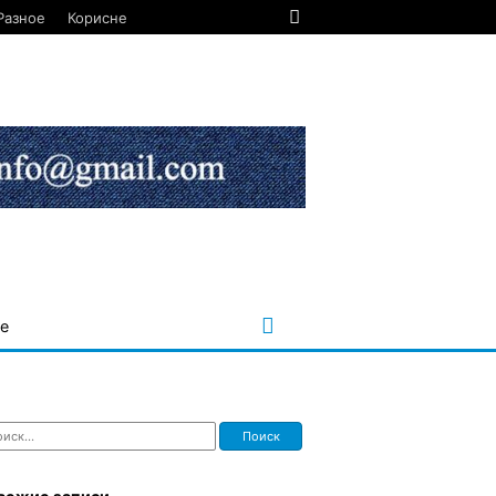
Разное
Корисне
е
ти: