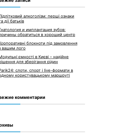
вежие записи
Підлітковий алкоголізм: перші ознаки
та дії батьків
Гнатология и имплантация зубов:
причины обратиться в хороший центр
Корпоративні блокноти під замовлення
з вашим лого
Модульні ємності в Києві – надійне
рішення для зберігання рідин
Parik24: слоти, спорт і live-формати в
одному користувацькому маршруті
вежие комментарии
рхивы