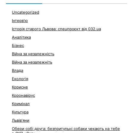
Uncategorized
Інтерв'ю
Історія старого Львова: спецпроєкт від 032.ua
Аналітика
Бізнес
Війна за незалежність
Війна за незалежніть
Влада
Екологія
Корисне
Коронавірус
Кримінал
Культура
Львівʼяни
Обери собі друга: безпритульні собаки чекають на тебе