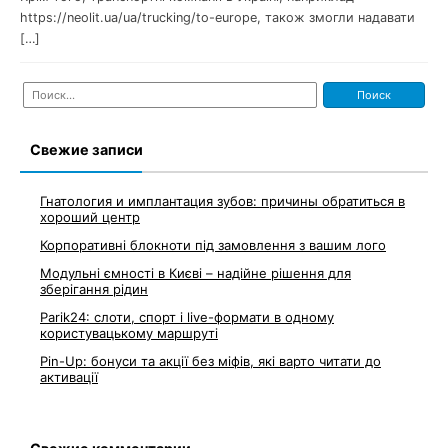
https://neolit.ua/ua/trucking/to-europe, також змогли надавати
[…]
Найти:
Свежие записи
Гнатология и имплантация зубов: причины обратиться в
хороший центр
Корпоративні блокноти під замовлення з вашим лого
Модульні ємності в Києві – надійне рішення для
зберігання рідин
Parik24: слоти, спорт і live-формати в одному
користувацькому маршруті
Pin-Up: бонуси та акції без міфів, які варто читати до
активації