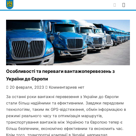
Skip
to
content
Особливості та переваги вантажоперевезень з
України до Європи
20 февраля, 2023
Комментариев нет
За останні роки вантажні перевезення з України до Європи
стали більш надійними та ефективними. Завдяки передовим
технологіям, таким як GPS-відстеження, обмін інформацією в
режимі реального часу та оптимізація маршрутів,
транспортування вантажів між Україною та Європою тепер є
більш безпечним, економічно ефективним та економить час.
Крім того, транспортні компанії в Україні, наприклад