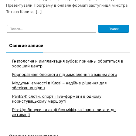
Презентували Програму в онлайн форматі заступниця міністра
Тетяна Калита, […]
Найти:
Свежие записи
Гнатология и имплантация зубов: причины обратиться в
хороший центр
Корпоративні блокноти під замовлення з вашим лого
Модульні ємності в Києві – надійне рішення для
зберігання рідин
Parik24: слоти, спорт і live-формати в одному
користувацькому маршруті
Pin-Up: бонуси та акції без міфів, які варто читати до
активації