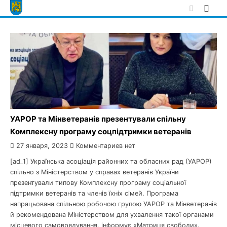
Skip
to
content
УАРОР та Мінветеранів презентували спільну
Комплексну програму соцпідтримки ветеранів
27 января, 2023
Комментариев нет
[ad_1] Українська асоціація районних та обласних рад (УАРОР)
спільно з Міністерством у справах ветеранів України
презентували типову Комплексну програму соціальної
підтримки ветеранів та членів їхніх сімей. Програма
напрацьована спільною робочою групою УАРОР та Мінветеранів
й рекомендована Міністерством для ухвалення такої органами
місцевого самоврядування, інформує «Матриця свободи».