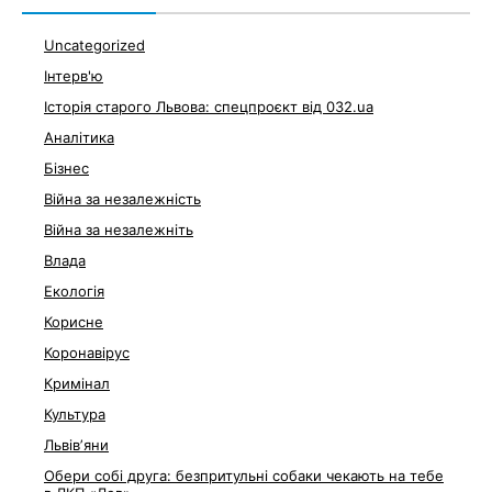
Uncategorized
Інтерв'ю
Історія старого Львова: спецпроєкт від 032.ua
Аналітика
Бізнес
Війна за незалежність
Війна за незалежніть
Влада
Екологія
Корисне
Коронавірус
Кримінал
Культура
Львівʼяни
Обери собі друга: безпритульні собаки чекають на тебе