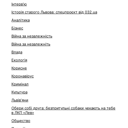
Інтерв'ю
Історія старого Львова: спецпроєкт від 032.ua
Аналітика
Бізнес
Війна за незалежність
Війна за незалежніть
Влада
Екологія
Корисне
Коронавірус
Кримінал
Культура
Львівʼяни
Обери собі друга: безпритульні собаки чекають на тебе
в ЛКП «Лев»
Общество