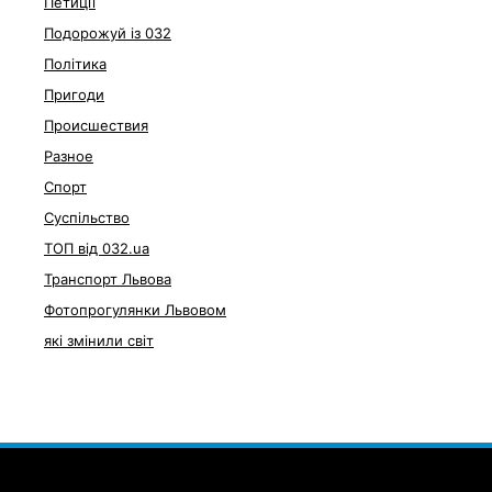
Петиції
Подорожуй із 032
Політика
Пригоди
Происшествия
Разное
Спорт
Суспільство
ТОП від 032.ua
Транспорт Львова
Фотопрогулянки Львовом
які змінили світ