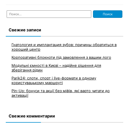
Найти:
Свежие записи
Гнатология и имплантация зубов: причины обратиться в
хороший центр
Корпоративні блокноти під замовлення з вашим лого
Модульні ємності в Києві – надійне рішення для
зберігання рідин
Parik24: слоти, спорт і live-формати в одному
користувацькому маршруті
Pin-Up: бонуси та акції без міфів, які варто читати до
активації
Свежие комментарии