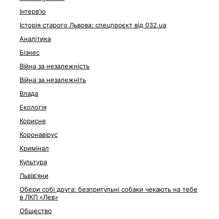
Інтерв'ю
Історія старого Львова: спецпроєкт від 032.ua
Аналітика
Бізнес
Війна за незалежність
Війна за незалежніть
Влада
Екологія
Корисне
Коронавірус
Кримінал
Культура
Львівʼяни
Обери собі друга: безпритульні собаки чекають на тебе
в ЛКП «Лев»
Общество