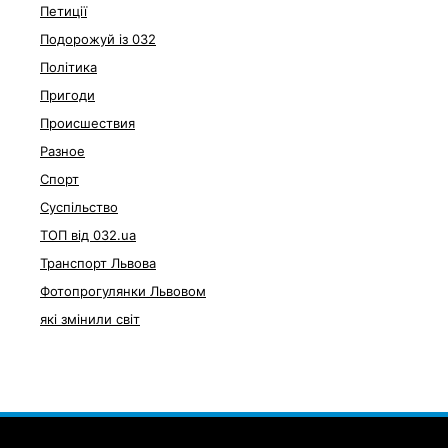
Петиції
Подорожуй із 032
Політика
Пригоди
Происшествия
Разное
Спорт
Суспільство
ТОП від 032.ua
Транспорт Львова
Фотопрогулянки Львовом
які змінили світ