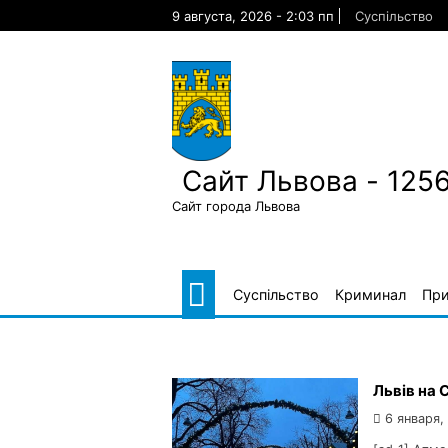
Skip
9 августа, 2026 - 2:03 пп
Суспільство
to
content
Сайт Львова - 125
Сайт города Львова
Суспільство
Криминал
Пр
Львів на 
6 января,