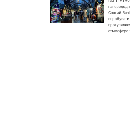
[ad_1] Атмо
напередодні
Святий Вечі
спробувати 
прогулялас
атмосфера у