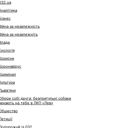
032.ua
Аналітика
Бізнес
Війна за незалежність
Війна за незалежніть
Влада
Екологія
Корисне
Коронавірус
Кримінал
Культура
Львівʼяни
Обери собі друга: безпритульні собаки
чекають на тебе в ЛКП «Лев»
Общество
Петиції
Подорожуй із 032