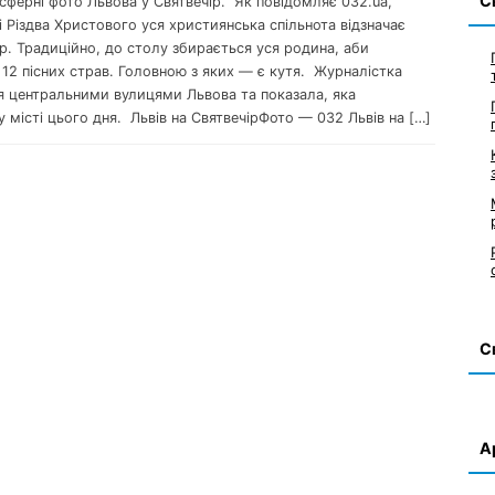
С
сферні фото Львова у Святвечір. Як повідомляє 032.ua,
 Різдва Христового уся християнська спільнота відзначає
р. Традиційно, до столу збирається уся родина, аби
12 пісних страв. Головною з яких — є кутя. Журналістка
я центральними вулицями Львова та показала, яка
 місті цього дня. Львів на СвятвечірФото — 032 Львів на […]
С
А