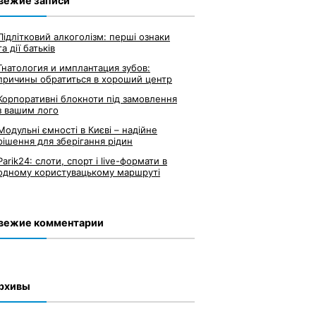
вежие записи
Підлітковий алкоголізм: перші ознаки
та дії батьків
Гнатология и имплантация зубов:
причины обратиться в хороший центр
Корпоративні блокноти під замовлення
з вашим лого
Модульні ємності в Києві – надійне
рішення для зберігання рідин
Parik24: слоти, спорт і live-формати в
одному користувацькому маршруті
вежие комментарии
рхивы