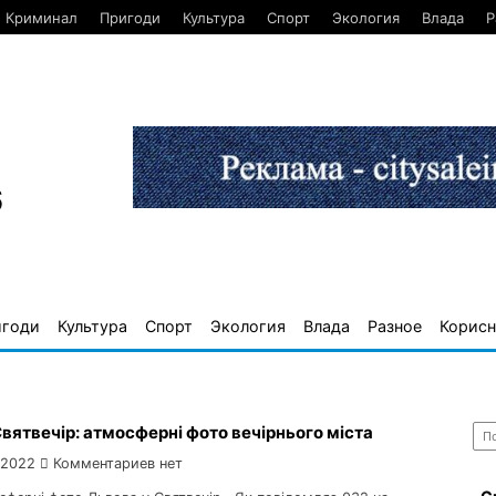
Криминал
Пригоди
Культура
Спорт
Экология
Влада
Р
6
игоди
Культура
Спорт
Экология
Влада
Разное
Корисн
Най
Святвечір: атмосферні фото вечірнього міста
 2022
Комментариев нет