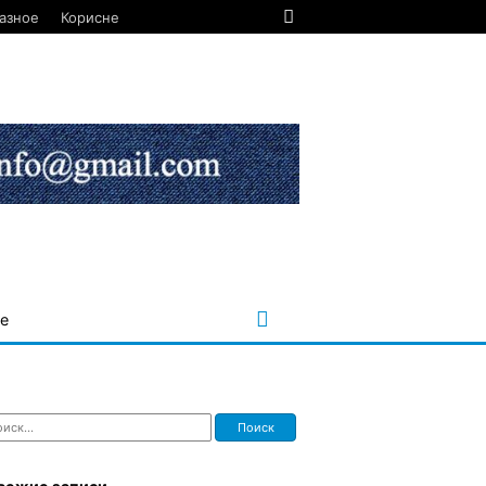
азное
Корисне
е
ти: