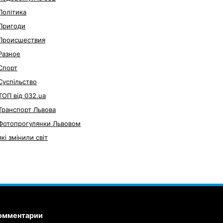
Політика
Пригоди
Происшествия
Разное
Спорт
Суспільство
ТОП від 032.ua
Транспорт Львова
Фотопрогулянки Львовом
які змінили світ
омментарии