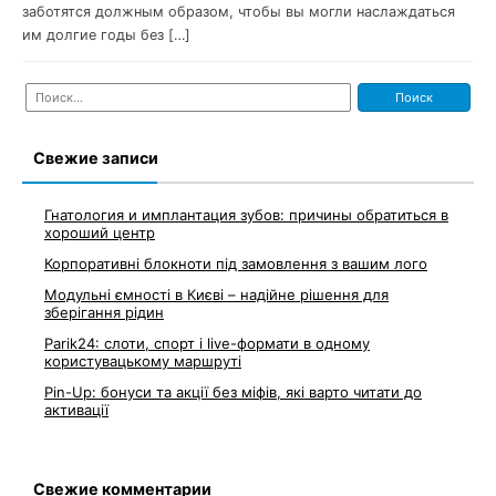
заботятся должным образом, чтобы вы могли наслаждаться
им долгие годы без […]
Найти:
Свежие записи
Гнатология и имплантация зубов: причины обратиться в
хороший центр
Корпоративні блокноти під замовлення з вашим лого
Модульні ємності в Києві – надійне рішення для
зберігання рідин
Parik24: слоти, спорт і live-формати в одному
користувацькому маршруті
Pin-Up: бонуси та акції без міфів, які варто читати до
активації
Свежие комментарии