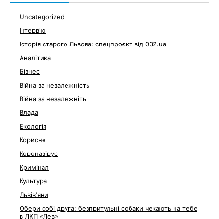
Uncategorized
Інтерв'ю
Історія старого Львова: спецпроєкт від 032.ua
Аналітика
Бізнес
Війна за незалежність
Війна за незалежніть
Влада
Екологія
Корисне
Коронавірус
Кримінал
Культура
Львівʼяни
Обери собі друга: безпритульні собаки чекають на тебе
в ЛКП «Лев»