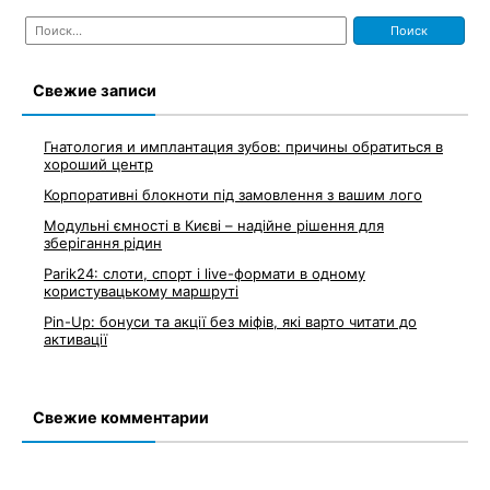
Найти:
Свежие записи
Гнатология и имплантация зубов: причины обратиться в
хороший центр
Корпоративні блокноти під замовлення з вашим лого
Модульні ємності в Києві – надійне рішення для
зберігання рідин
Parik24: слоти, спорт і live-формати в одному
користувацькому маршруті
Pin-Up: бонуси та акції без міфів, які варто читати до
активації
Свежие комментарии