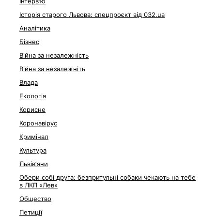
Інтерв'ю
Історія старого Львова: спецпроєкт від 032.ua
Аналітика
Бізнес
Війна за незалежність
Війна за незалежніть
Влада
Екологія
Корисне
Коронавірус
Кримінал
Культура
Львівʼяни
Обери собі друга: безпритульні собаки чекають на тебе
в ЛКП «Лев»
Общество
Петиції