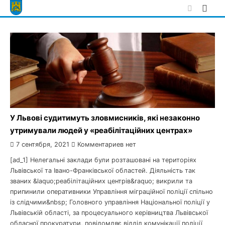
Skip
to
content
У Львові судитимуть зловмисників, які незаконно
утримували людей у «реабілітаційних центрах»
7 сентября, 2021
Комментариев нет
[ad_1] Нелегальні заклади були розташовані на територіях
Львівської та Івано-Франківської областей. Діяльність так
званих &laquo;реабілітаційних центрів&raquo; викрили та
припинили оперативники Управління міграційної поліції спільно
із слідчими&nbsp; Головного управління Національної поліції у
Львівській області, за процесуального керівництва Львівської
обласної прокуратури, повідомляє відділ комунікації поліції