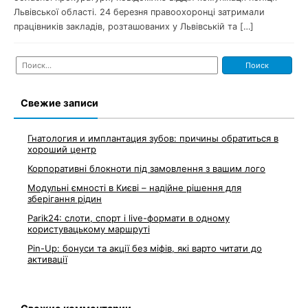
Львівської області. 24 березня правоохоронці затримали
працівників закладів, розташованих у Львівській та […]
Найти:
Свежие записи
Гнатология и имплантация зубов: причины обратиться в
хороший центр
Корпоративні блокноти під замовлення з вашим лого
Модульні ємності в Києві – надійне рішення для
зберігання рідин
Parik24: слоти, спорт і live-формати в одному
користувацькому маршруті
Pin-Up: бонуси та акції без міфів, які варто читати до
активації