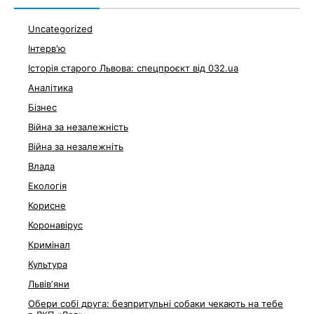
Uncategorized
Інтерв'ю
Історія старого Львова: спецпроєкт від 032.ua
Аналітика
Бізнес
Війна за незалежність
Війна за незалежніть
Влада
Екологія
Корисне
Коронавірус
Кримінал
Культура
Львівʼяни
Обери собі друга: безпритульні собаки чекають на тебе