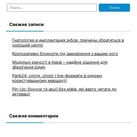
Найти:
Свежие записи
Гнатология и имплантация зубов: причины обратиться в
хороший центр
Корпоративні блокноти під замовлення з вашим лого
Модульні ємності в Києві – надійне рішення для
зберігання рідин
Parik24: слоти, спорт і live-формати в одному
користувацькому маршруті
Pin-Up: бонуси та акції без міфів, які варто читати до
активації
Свежие комментарии