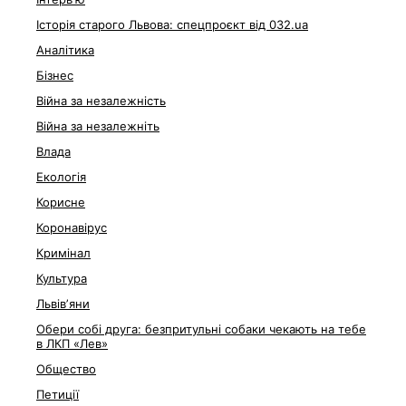
Історія старого Львова: спецпроєкт від 032.ua
Аналітика
Бізнес
Війна за незалежність
Війна за незалежніть
Влада
Екологія
Корисне
Коронавірус
Кримінал
Культура
Львівʼяни
Обери собі друга: безпритульні собаки чекають на тебе
в ЛКП «Лев»
Общество
Петиції