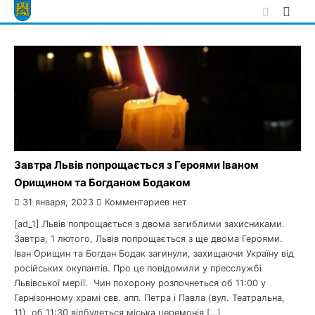
Skip
to
content
Завтра Львів попрощається з Героями Іваном
Орищином та Богданом Бодаком
31 января, 2023
Комментариев нет
[ad_1] Львів попрощається з двома загиблими захисниками.
Завтра, 1 лютого, Львів попрощається з ще двома Героями.
Іван Орищин та Богдан Бодак загинули, захищаючи Україну від
російських окупантів. Про це повідомили у пресслужбі
Львівської мерії. Чин похорону розпочнеться об 11:00 у
Гарнізонному храмі свв. апп. Петра і Павла (вул. Театральна,
11), об 11:30 відбудеться міська церемонія […]