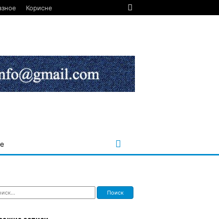
азное
Корисне
е
ти: