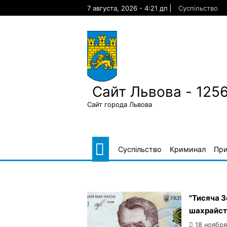
Skip
7 августа, 2026 - 4:21 дп
Суспільство
to
content
Сайт Львова - 125
Сайт города Львова
Суспільство
Криминал
Пр
"Тисяча З
шахрайст
18 ноября