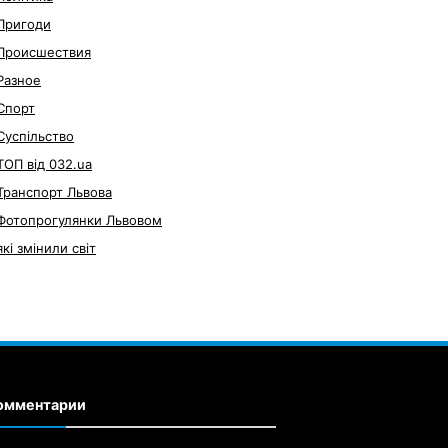
Пригоди
Происшествия
Разное
Спорт
Суспільство
ТОП від 032.ua
Транспорт Львова
Фотопрогулянки Львовом
які змінили світ
омментарии