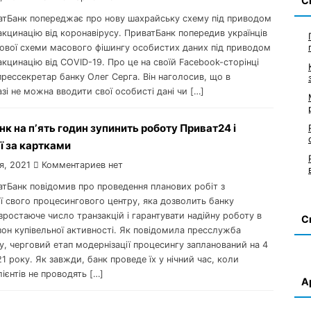
С
ватБанк попереджає про нову шахрайську схему під приводом
акцинацію від коронавірусу. ПриватБанк попередив українців
нової схеми масового фішингу особистих даних під приводом
акцинацію від COVID-19. Про це на своїй Facebook-сторінці
рессекретар банку Олег Серга. Він наголосив, що в
і не можна вводити свої особисті дані чи […]
к на пʼять годин зупинить роботу Приват24 і
ї за картками
я, 2021
Комментариев нет
атБанк повідомив про проведення планових робіт з
ї свого процесингового центру, яка дозволить банку
ростаюче число транзакцій і гарантувати надійну роботу в
С
он купівельної активності. Як повідомила пресслужба
, черговий етап модернізації процесингу запланований на 4
1 року. Як завжди, банк проведе їх у нічний час, коли
лієнтів не проводять […]
А