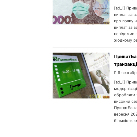
[ad_1] При
виплат за в
про появу 
виплат за в
повідомив п
жодному раз
ПриватБан
транзакці
6 сентябр
[ad_1] Прив
модернізаці
обробляти з
високий сез
ПриватБанку
вересня 202
більшість к