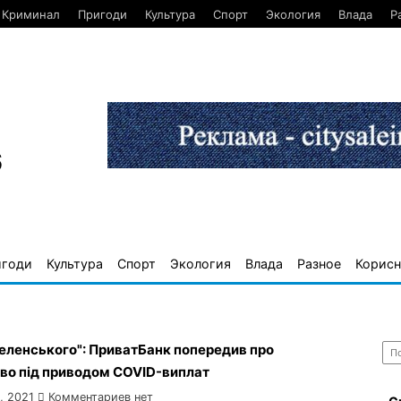
Криминал
Пригоди
Культура
Спорт
Экология
Влада
Р
6
игоди
Культура
Спорт
Экология
Влада
Разное
Корисн
Най
еленського": ПриватБанк попередив про
во під приводом COVID-виплат
, 2021
Комментариев нет