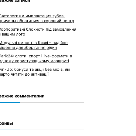
вежие записи
Гнатология и имплантация зубов:
причины обратиться в хороший центр
Корпоративні блокноти під замовлення
з вашим лого
Модульні ємності в Києві – надійне
рішення для зберігання рідин
Parik24: слоти, спорт і live-формати в
одному користувацькому маршруті
Pin-Up: бонуси та акції без міфів, які
варто читати до активації
вежие комментарии
рхивы