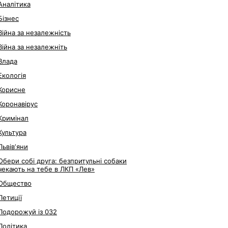
Аналітика
Бізнес
Війна за незалежність
Війна за незалежніть
Влада
Екологія
Корисне
Коронавірус
Кримінал
Культура
Львівʼяни
Обери собі друга: безпритульні собаки
чекають на тебе в ЛКП «Лев»
Общество
Петиції
Подорожуй із 032
Політика