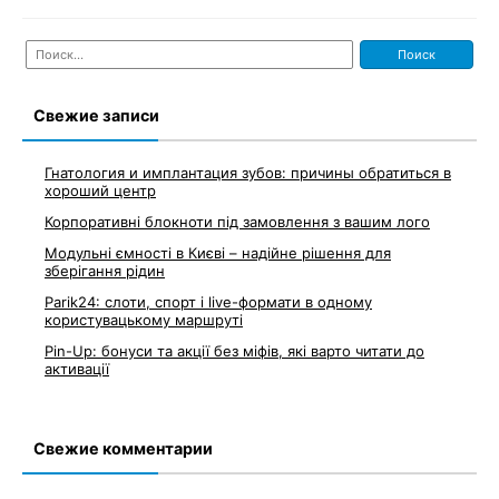
Найти:
Свежие записи
Гнатология и имплантация зубов: причины обратиться в
хороший центр
Корпоративні блокноти під замовлення з вашим лого
Модульні ємності в Києві – надійне рішення для
зберігання рідин
Parik24: слоти, спорт і live-формати в одному
користувацькому маршруті
Pin-Up: бонуси та акції без міфів, які варто читати до
активації
Свежие комментарии