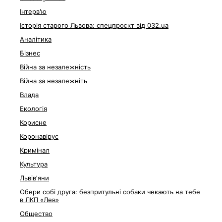
Інтерв'ю
Історія старого Львова: спецпроєкт від 032.ua
Аналітика
Бізнес
Війна за незалежність
Війна за незалежніть
Влада
Екологія
Корисне
Коронавірус
Кримінал
Культура
Львівʼяни
Обери собі друга: безпритульні собаки чекають на тебе
в ЛКП «Лев»
Общество