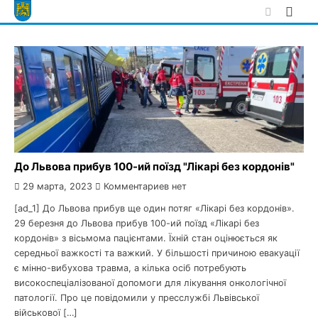
Skip
to
content
До Львова прибув 100-ий поїзд "Лікарі без кордонів"
29 марта, 2023
Комментариев нет
[ad_1] До Львова прибув ще один потяг «Лікарі без кордонів».
29 березня до Львова прибув 100-ий поїзд «Лікарі без
кордонів» з вісьмома пацієнтами. Їхній стан оцінюється як
середньої важкості та важкий. У більшості причиною евакуації
є мінно-вибухова травма, а кілька осіб потребують
високоспеціалізованої допомоги для лікування онкологічної
патології. Про це повідомили у пресслужбі Львівської
військової […]