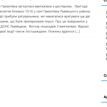
С
лі Гамаліївка загорілася вантажівка з цистерною. Пригода
жовтня близько 13:10 у селі Гамаліївка Львівського району.
дії прибули рятувальники, які намагалися врятувати ще дві
ашини, що були припарковані поруч. Про це повідомили у
 ДСНС Львівщини. Вогонь пошкодив 3 вантажівки. Відомо
двоє водії також постраждали. Пожежу вдалося […]
С
А