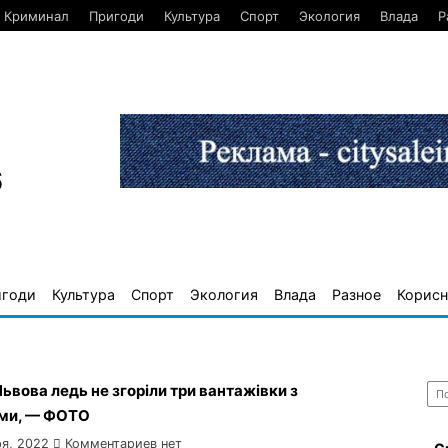
Криминал
Пригоди
Культура
Спорт
Экология
Влада
Р
6
игоди
Культура
Спорт
Экология
Влада
Разное
Корисн
Най
ьвова ледь не згоріли три вантажівки з
ми, — ФОТО
я, 2022
Комментариев нет