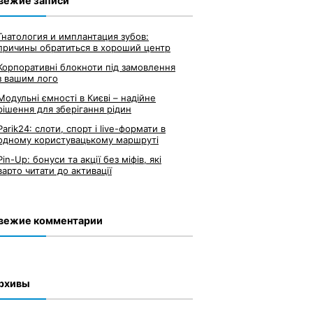
вежие записи
Гнатология и имплантация зубов:
причины обратиться в хороший центр
Корпоративні блокноти під замовлення
з вашим лого
Модульні ємності в Києві – надійне
рішення для зберігання рідин
Parik24: слоти, спорт і live-формати в
одному користувацькому маршруті
Pin-Up: бонуси та акції без міфів, які
варто читати до активації
вежие комментарии
рхивы