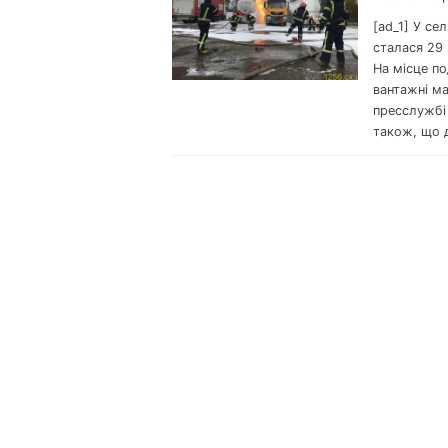
[ad_1] У се
сталася 29 
На місце по
вантажні м
пресслужбі
також, що 