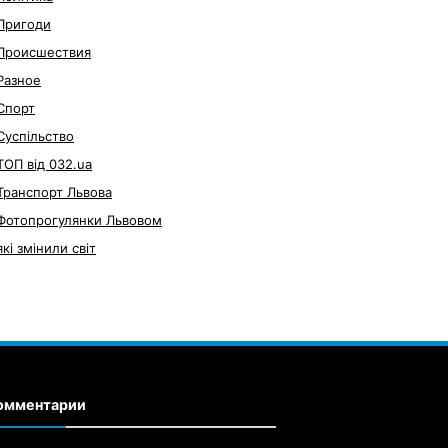
Пригоди
Происшествия
Разное
Спорт
Суспільство
ТОП від 032.ua
Транспорт Львова
Фотопрогулянки Львовом
які змінили світ
омментарии