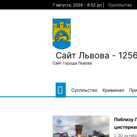
Skip
7 августа, 2026 - 8:52 дп
Суспільство
to
content
Сайт Львова - 125
Сайт города Львова
Суспільство
Криминал
Пр
Поблизу Л
цистерна
30 октябр