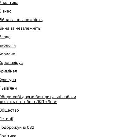
Аналітика
Бізнес
Війна за незалежність
Війна за незалежніть
Влада
Екологія
Корисне
Коронавірус
Кримінал
Культура
Львівʼяни
Обери собі друга: безпритульні собаки
чекають на тебе в ЛКП «Лев»
Общество
Петиції
Подорожуй із 032
Політика