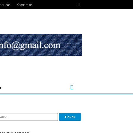
азное
Корисне
е
ти: