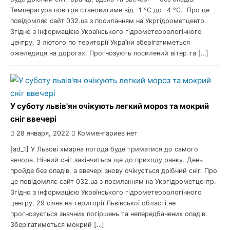
Температура повітря становитиме від -1 °С до -4 °С. Про це
повідомляє сайт 032.ua з посиланням на Укргідрометцентр.
Згідно з інформацією Українського гідрометеорологічного
центру, 3 лютого по території України зберігатиметься
ожеледиця на дорогах. Прогнозують посилений вітер та […]
У суботу львів'ян очікують легкий мороз та мокрий
сніг ввечері
28 января, 2022
Комментариев нет
[ad_1] У Львові хмарна погода буде триматися до самого
вечора. Нічний сніг закінчиться ще до приходу ранку. День
пройде без опадів, а ввечері знову очікується дрібний сніг. Про
це повідомляє сайт 032.ua з посиланням на Укргідрометцентр.
Згідно з інформацією Українського гідрометеорологічного
центру, 29 січня на території Львівської області не
прогнозується значних погіршень та непередбачених опадів.
Зберігатиметься мокрий […]