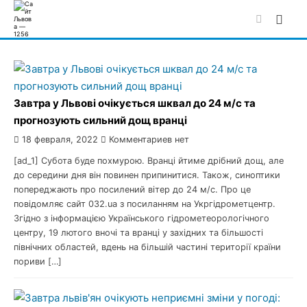
Skip
to
content
Завтра у Львові очікується шквал до 24 м/с та
прогнозують сильний дощ вранці
18 февраля, 2022
Комментариев нет
[ad_1] Субота буде похмурою. Вранці йтиме дрібний дощ, але
до середини дня він повинен припинитися. Також, синоптики
попереджають про посилений вітер до 24 м/с. Про це
повідомляє сайт 032.ua з посиланням на Укргідрометцентр.
Згідно з інформацією Українського гідрометеорологічного
центру, 19 лютого вночі та вранці у західних та більшості
північних областей, вдень на більшій частині території країни
пориви […]