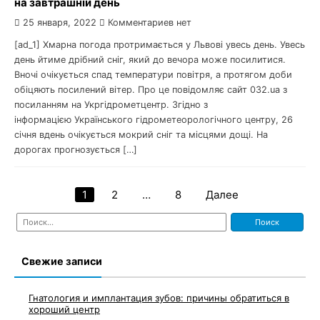
на завтрашній день
25 января, 2022
Комментариев нет
[ad_1] Хмарна погода протримається у Львові увесь день. Увесь
день йтиме дрібний сніг, який до вечора може посилитися.
Вночі очікується спад температури повітря, а протягом доби
обіцяють посилений вітер. Про це повідомляє сайт 032.ua з
посиланням на Укргідрометцентр. Згідно з
інформацією Українського гідрометеорологічного центру, 26
січня вдень очікується мокрий сніг та місцями дощі. На
дорогах прогнозується […]
1
2
…
8
Далее
Навигация
Найти:
по
записям
Свежие записи
Гнатология и имплантация зубов: причины обратиться в
хороший центр