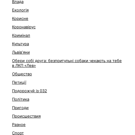
Влада
Екологія
Корисне
Коронавірус
Кримінал
Культура
Львівʼяни
Обери собі друга: безпритульні собаки чекають на тебе
в ЛКП «Лев»
Общество
Петиції
Подорожуй із 032
Політика
Пригоди
Происшествия
Разное
Спорт