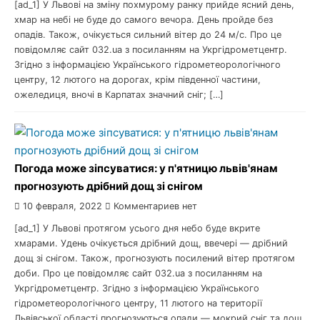
[ad_1] У Львові на зміну похмурому ранку прийде ясний день,
хмар на небі не буде до самого вечора. День пройде без
опадів. Також, очікується сильний вітер до 24 м/с. Про це
повідомляє сайт 032.ua з посиланням на Укргідрометцентр.
Згідно з інформацією Українського гідрометеорологічного
центру, 12 лютого на дорогах, крім південної частини,
ожеледиця, вночі в Карпатах значний сніг; […]
Погода може зіпсуватися: у п'ятницю львів'янам
прогнозують дрібний дощ зі снігом
10 февраля, 2022
Комментариев нет
[ad_1] У Львові протягом усього дня небо буде вкрите
хмарами. Удень очікується дрібний дощ, ввечері — дрібний
дощ зі снігом. Також, прогнозують посилений вітер протягом
доби. Про це повідомляє сайт 032.ua з посиланням на
Укргідрометцентр. Згідно з інформацією Українського
гідрометеорологічного центру, 11 лютого на території
Львівської області прогнозуються опади — мокрий сніг та дощ.