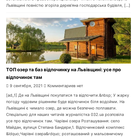
Львівщині повністю згоріла дерев’яна господарська будівля, […]
ТОП озер та баз відпочинку на Львівщині: усе про
відпочинок там
9 сентября, 2021
Комментариев нет
[ad_1] Де на Львівщині покупатися та відпочити.&nbsp; У жарку
погоду чудовим рішенням буде відпочинок біля водойми. На
Львівщині є чимало озер, де можна безпечно поплавати.
Спеціально для наших читачів журналістка 032.ua розповіла
усе про відпочинок там. Чарівні озера Розташування: село
Майдан, вулиця Степана Бандери,1. Відпочинковий комплекс
&ldquo;Чарівні озера&rdquo; розташований у мальовничому