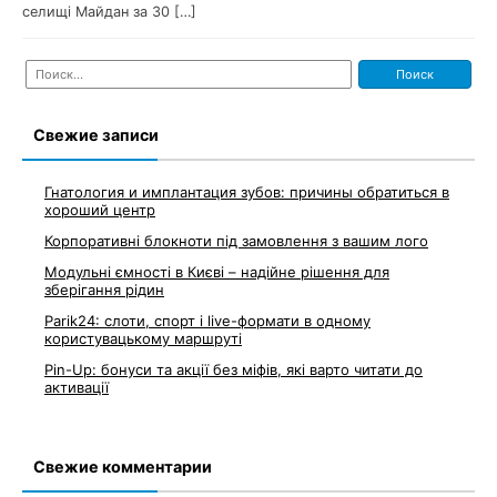
селищі Майдан за 30 […]
Найти:
Свежие записи
Гнатология и имплантация зубов: причины обратиться в
хороший центр
Корпоративні блокноти під замовлення з вашим лого
Модульні ємності в Києві – надійне рішення для
зберігання рідин
Parik24: слоти, спорт і live-формати в одному
користувацькому маршруті
Pin-Up: бонуси та акції без міфів, які варто читати до
активації
Свежие комментарии