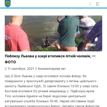
Skip
to
content
Поблизу Львова у озері втопився літній чоловік, —
ФОТО
11 сентября, 2021
Комментариев нет
[ad_1] Біля Львова у озері втопився чоловік.&nbsp; Як
повідомили у пресслужбі департаменту з питань цивільного
захисту Львівської ОДА, 12 серпні близько 13:00 у озері села
Костенів втопився 52-річний мешканець с. Під&rsquo;ярків.
Тіло чоловіка підняли на берег водолази центральної
рятувальної служби близько 16:45. Наразі обставини події
встановлюють правоохоронці.&nbsp; Читайте також:&nbsp;На