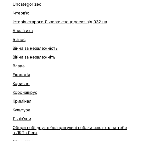
Uncategorized
Інтерв'ю
Історія старого Львова: спецпроєкт від 032.ua
Аналітика
Бізнес
Війна за незалежність
Війна за незалежніть
Влада
Екологія
Корисне
Коронавірус
Кримінал
Культура
Львівʼяни
Обери собі друга: безпритульні собаки чекають на тебе
в ЛКП «Лев»