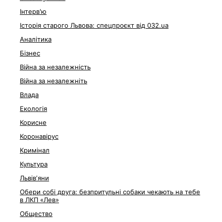
Інтерв'ю
Історія старого Львова: спецпроєкт від 032.ua
Аналітика
Бізнес
Війна за незалежність
Війна за незалежніть
Влада
Екологія
Корисне
Коронавірус
Кримінал
Культура
Львівʼяни
Обери собі друга: безпритульні собаки чекають на тебе
в ЛКП «Лев»
Общество