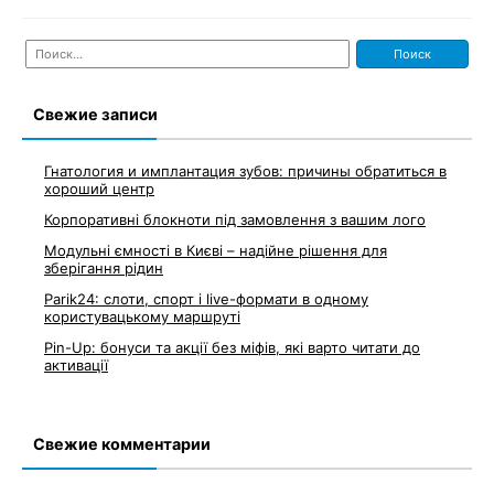
Найти:
Свежие записи
Гнатология и имплантация зубов: причины обратиться в
хороший центр
Корпоративні блокноти під замовлення з вашим лого
Модульні ємності в Києві – надійне рішення для
зберігання рідин
Parik24: слоти, спорт і live-формати в одному
користувацькому маршруті
Pin-Up: бонуси та акції без міфів, які варто читати до
активації
Свежие комментарии