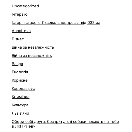
Uncategorized
Інтерв'ю
Історія старого Львова: спецпроєкт від 032.ua
Аналітика
Бізнес
Війна за незалежність
Війна за незалежніть
Влада
Екологія
Корисне
Коронавірус
Кримінал
Культура
Львівʼяни
Обери собі друга: безпритульні собаки чекають на тебе
в ЛКП «Лев»