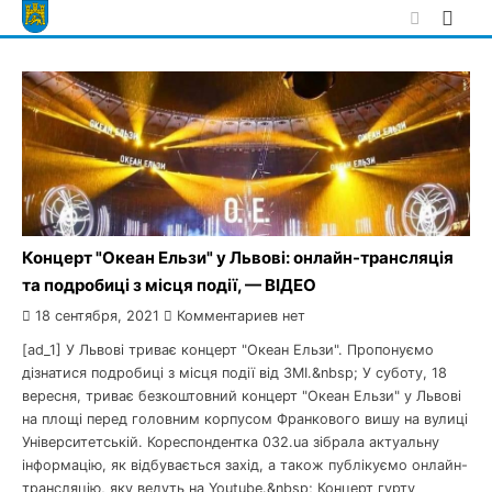
Skip
to
content
Концерт "Океан Ельзи" у Львові: онлайн-трансляція
та подробиці з місця події, — ВІДЕО
18 сентября, 2021
Комментариев нет
[ad_1] У Львові триває концерт "Океан Ельзи". Пропонуємо
дізнатися подробиці з місця події від ЗМІ.&nbsp; У суботу, 18
вересня, триває безкоштовний концерт "Океан Ельзи" у Львові
на площі перед головним корпусом Франкового вишу на вулиці
Університетській. Кореспондентка 032.ua зібрала актуальну
інформацію, як відбувається захід, а також публікуємо онлайн-
трансляцію, яку ведуть на Youtube.&nbsp; Концерт гурту