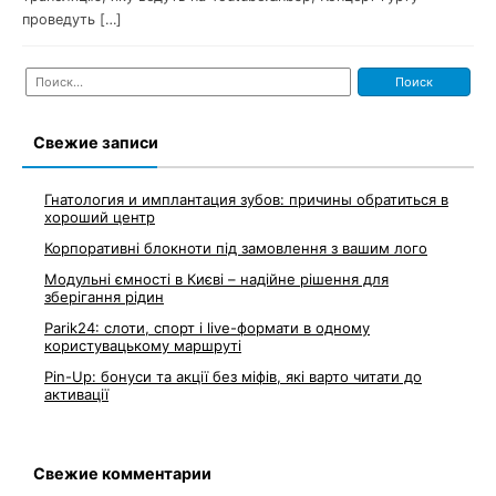
проведуть […]
Найти:
Свежие записи
Гнатология и имплантация зубов: причины обратиться в
хороший центр
Корпоративні блокноти під замовлення з вашим лого
Модульні ємності в Києві – надійне рішення для
зберігання рідин
Parik24: слоти, спорт і live-формати в одному
користувацькому маршруті
Pin-Up: бонуси та акції без міфів, які варто читати до
активації
Свежие комментарии